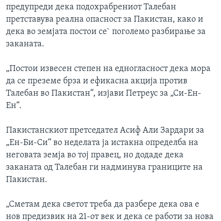
предупреди дека подохрабрениот Талебан
ИНТЕРВЈУА
Јазици
претставува реална опасност за Пакистан, како и
дека во земјата постои се` поголемо разбирање за
заканата.
„Постои извесен степен на едногласност дека мора
да се преземе брза и ефикасна акција против
Талебан во Пакистан“, изјави Петреус за „Си-Ен-
Ен“.
Пакистанскиот претседател Асиф Али Зардари за
„Ен-Би-Си“ во неделата ја истакна определба на
неговата земја во тој правец, но додаде дека
заканата од Талебан ги надминува границите на
Пакистан.
„Сметам дека светот треба да разбере дека ова е
нов предизвик на 21-от век и дека се работи за нова