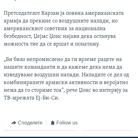
Претседателот Карзаи ја повика американската
армија да прекине со воздушните напади, но
американскиот советник за национална
безбедност, Џејмс Џонс најави дека останува
можноста тие да се вршат и понатаму.
„Би било непромислено да ги врземе рацете на
нашите команданти и да кажеме дека нема да
изведуваме воздушни напади. Нападите се дел од
комбинираните армиски активности и веројатно
нема да го сториме тоа“, рече Џонс во интервју за
ТВ-мрежата Еј-Би-Си.
Споделете
Follow us