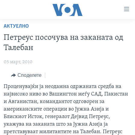
Линкови
за
пристапност
АКТУЕЛНО
ДОМА
Премини
Петреус посочува на заканата од
на
РУБРИКИ
Талебан
главната
ФОТОГАЛЕРИИ
САД
содржина
05 март, 2010
Премини
ДОКУМЕНТАРЦИ
МАКЕДОНИЈА
до
Споделете
АРХИВИРАНА ПРОГРАМА
СВЕТ
страната
ЗА НАС
Проценувајќи ја неодамна одржаната средба на
за
ЕКОНОМИЈА
NEWSFLASH - АРХИВА
највисоко ниво во Вашингтон меѓу САД, Пакистан
навигација
ПОЛИТИКА
ВЕСТИ ОД САД ВО МИНУТА - АРХИВА
и Авганистан, командантот одговорен за
Пребарувај
Learning English
ЗДРАВЈЕ
ИЗБОРИ ВО САД 2020 - АРХИВА
американските операции во Јужна Азија и
Блискиот Исток, генералот Дејвид Петреус,
НАКУСО...
НАУКА
укажува на заканата што за Јужна Азија ја
УМЕТНОСТ И ЗАБАВА
претставуваат милитантите на Талебан. Петреус