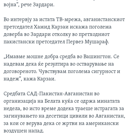
војна“, рече Зардари.
Во интервју за истата ТВ-мрежа, авганистанскиот
претседател Хамид Карзаи искажа поголема
доверба во Зардари отколку во претходниот
пакистански претседател Первез Мушараф.
„Имавме мошне добра средба во Вашингтон. Се
надевам дека ќе резултира во остварување на
договореното. Чувствувам поголема сигурност и
надеж“, кажа Карзаи.
Средбата САД-Пакистан-Авганистан во
организација на Белата куќа се одржа минатата
недела, во исто време додека траеше истрагата за
загинувањето на десетици цивили во Авганистан,
за кои се верува дека се жртви на американски
воздушен напад.