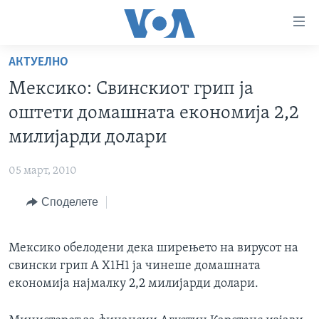
Линкови
за
пристапност
АКТУЕЛНО
ДОМА
Премини
Мексико: Свинскиот грип ја
на
РУБРИКИ
оштети домашната економија 2,2
главната
ФОТОГАЛЕРИИ
САД
содржина
милијарди долари
Премини
ДОКУМЕНТАРЦИ
МАКЕДОНИЈА
до
05 март, 2010
АРХИВИРАНА ПРОГРАМА
СВЕТ
страната
Споделете
ЗА НАС
за
ЕКОНОМИЈА
NEWSFLASH - АРХИВА
навигација
ПОЛИТИКА
ВЕСТИ ОД САД ВО МИНУТА - АРХИВА
Пребарувај
Learning English
Мексико обелодени дека ширењето на вирусот на
ЗДРАВЈЕ
ИЗБОРИ ВО САД 2020 - АРХИВА
свински грип А Х1Н1 ја чинеше домашната
НАКУСО...
НАУКА
економија најмалку 2,2 милијарди долари.
УМЕТНОСТ И ЗАБАВА