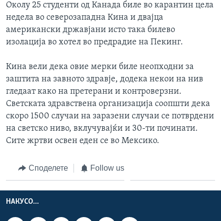
Околу 25 студенти од Канада биле во карантин цела
недела во северозападна Кина и двајца
американски државјани исто така билево
изолација во хотел во предрадие на Пекинг.
Кина вели дека овие мерки биле неопходни за
заштита на завното здравје, додека некои на нив
гледаат како на претерани и контроверзни.
Светската здравствена организација соопшти дека
скоро 1500 случаи на заразени случаи се потврдени
на светско ниво, вклучувајќи и 30-ти починати.
Сите жртви освен еден се во Мексико.
Споделете
Follow us
НАКУСО...