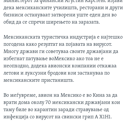
Министерот за финансии Агустин Карстенс изјави
ИНТЕРВЈУА
дека мексиканските училишта, ресторани и други
Јазици
бизниси остануваат затворени уште еден ден во
обид да се спречи ширењето на заразата.
Мексиканската туристичка индустрија е најтешко
погодена како резултат на појавата на вирусот.
Многу држави ги советуваа своите државјани да
избегнат патување воМексико ако тоа не е
неопходно, додека авионски компании откажаа
летови и луксузни бродови кои застануваа по
мексиканските пристаништа.
Во меѓувреме, авион на Мексико е во Кина за да
врати дома околу 70 мексикански државјани кои
таму биле во карантин заради стравување од
инфекција со вирусот на свински грип А Х1Н1.