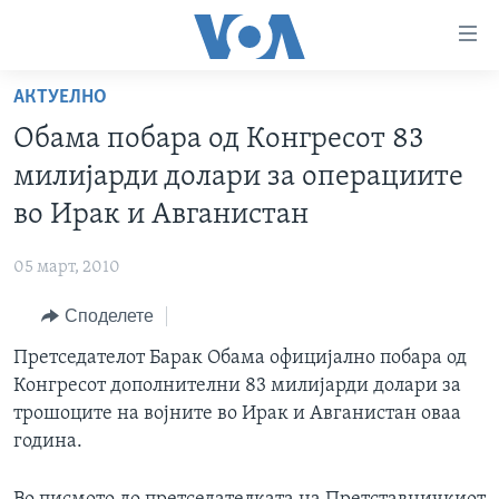
Линкови
за
пристапност
АКТУЕЛНО
ДОМА
Премини
Обама побара од Конгресот 83
на
РУБРИКИ
милијарди долари за операциите
главната
ФОТОГАЛЕРИИ
САД
содржина
во Ирак и Авганистан
Премини
ДОКУМЕНТАРЦИ
МАКЕДОНИЈА
до
05 март, 2010
АРХИВИРАНА ПРОГРАМА
СВЕТ
страната
Споделете
ЗА НАС
за
ЕКОНОМИЈА
NEWSFLASH - АРХИВА
навигација
Претседателот Барак Обама официјално побара од
ПОЛИТИКА
ВЕСТИ ОД САД ВО МИНУТА - АРХИВА
Пребарувај
Learning English
Конгресот дополнителни 83 милијарди долари за
ЗДРАВЈЕ
ИЗБОРИ ВО САД 2020 - АРХИВА
трошоците на војните во Ирак и Авганистан оваа
НАКУСО...
година.
НАУКА
УМЕТНОСТ И ЗАБАВА