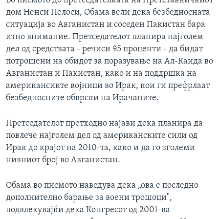
Во писмото до претседателката на Претставничкиот
ИНТЕРВЈУА
дом Ненси Пелоси, Обама вели дека безбедносната
Јазици
ситуација во Авганистан и соседен Пакистан бара
итно внимание. Претседателот планира најголем
дел од средствата - речиси 95 проценти - да бидат
потрошени на обидот за поразување на Ал-Каида во
Авганистан и Пакистан, како и на поддршка на
американсикте војници во Ирак, кои ги префрлаат
безбедносните обврски на Ирачаните.
Претседателот претходно најави дека планира да
повлече најголем дел од американските сили од
Ирак до крајот на 2010-та, како и да го зголеми
нивниот број во Авганистан.
Обама во писмото наведува дека „ова е последно
дополнително барање за воени трошоци",
подвлекувајќи дека Конгресот од 2001-ва