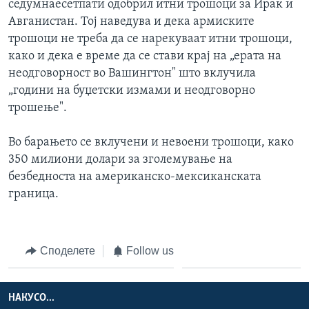
седумнаесетпати одобрил итни трошоци за Ирак и
Авганистан. Тој наведува и дека армиските
трошоци не треба да се нарекуваат итни трошоци,
како и дека е време да се стави крај на „ерата на
неодговорност во Вашингтон" што вклучила
„години на буџетски измами и неодговорно
трошење".
Во барањето се вклучени и невоени трошоци, како
350 милиони долари за зголемување на
безбедноста на американско-мексиканската
граница.
Споделете
Follow us
НАКУСО...