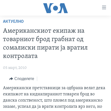
Линкови
за
пристапност
АКТУЕЛНО
ДОМА
Премини
Американскиот екипаж на
на
РУБРИКИ
товарниот брод грабнат од
главната
ФОТОГАЛЕРИИ
САД
содржина
сомалиски пирати ја вратил
Премини
ДОКУМЕНТАРЦИ
МАКЕДОНИЈА
контролата
до
АРХИВИРАНА ПРОГРАМА
СВЕТ
страната
05 март, 2010
ЗА НАС
за
ЕКОНОМИЈА
NEWSFLASH - АРХИВА
навигација
Споделете
ПОЛИТИКА
ВЕСТИ ОД САД ВО МИНУТА - АРХИВА
Пребарувај
Learning English
Американски претставници за одбрана велат дека
ЗДРАВЈЕ
ИЗБОРИ ВО САД 2020 - АРХИВА
екипажот на киднапираниот товарен брод во
НАКУСО...
НАУКА
данска сопственост, што пловел под американско
знаме, успеал да ја врати контролата врз него, но
УМЕТНОСТ И ЗАБАВА