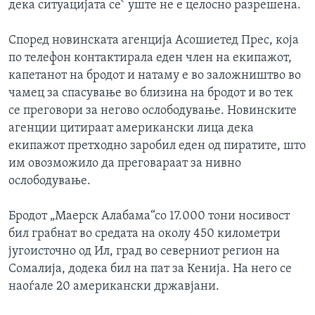
дека ситуацијата се` уште не е целосно разрешена.
ИНТЕРВЈУА
Јазици
Според новинската агенција Асошиетед Прес, која
по телефон контактирала еден член на екипажот,
капетанот на бродот и натаму е во заложништво во
чамец за спасување во близина на бродот и во тек
се преговори за негово ослободување. Новинските
агенции цитираат американски лица дека
екипажот претходно заробил еден од пиратите, што
им овозможило да преговараат за нивно
ослободување.
Бродот „Маерск Алабама“со 17.000 тони носивост
бил грабнат во средата на околу 450 километри
југоисточно од Ил, град во северниот регион на
Сомалија, додека бил на пат за Кенија. На него се
наоѓале 20 американски државјани.