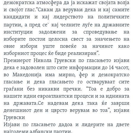
демократска атмосфера да ја искажат својата волја
и својот глас.“Сакам да верувам дека и кај самите
кандидати и кај лидерството на политичките
партии, а пред се` кај челните луѓе на државните
институции задолжени за спроведување на
изборите постои целосна свест за значењето на
овие избори уште повеќе за начинот како
изборниот процес ќе биде реализиран”.
Премиерот Никола Груевски по гласањето изјави
дека е задоволен што сите информации до 14 часот,
во Македонија има мирно, фер и демократско
гласање и дека гласањето го остваруваат сите
граѓани без никакви пречки. “Тоа е добро за
нашите идни евроатлантски процеси и за иднината
на државата.Се надевам дека така ќе заврши
денешниот ден и цврсто верувам во тоа”, изјави
Груевски
Изјави по гласањето дадоа и лидерите на двете
најголеми албански партии.