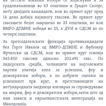
на петтите локални избори се изјаснуваа и за
ИНТЕРВЈУА
градоначалници во 43 општини и Градот Скопје,
Јазици
меѓу двајцата кандидати, кои во првиот круг пред
14 дена добија најмногу гласови. Во првиот круг
гласањето беше завршено во 33 општини, во кои
ВМРО-ДПМНЕ победи во 25, а ДУИ и СДСМ во по
четири општини.
За претседателската функција противкандидати
беа Ѓорге Иванов од ВМРО-ДПМНЕ и Љубомир
Фрчкоски од СДСМ, кои во првиот круг освоија
345.850 гласови односно 202.691 глас. По
лидерската средба, челниците на најголемите
партии упатија апел за успешни, фер и
демократски избори, а по добрите оценки за
успешниот прв круг, и претставниците на
меѓународната заедница апелираа за спроведување
на мирни, фер и демократски избори,затоа што од
нив зависи и евроатланстската интеграција на
Македонија.