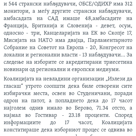
и 544 странски набљудувачи, ОБСЕ/ОДИХР има 312
монитори, а меѓу другите странски набљудувачи,
амбасадата на САД имаше 48,амбасадите на
Франција, Британија и Словенија - девет, осум,
односно - три, Канцеларијата на ЕК во Скопје 17,
Мисијата на НАТО има двајца, Парламентарното
Собрание на Советот на Европа - 20, Конгресот на
локални и регионални власти - 13 набљудувачи... За
следење на изборите се акредитирани триесетина
новинари од регионални и европски медиуми.
Коалицијата на невладини организации „Излези да
гласаш“ утрото соопшти дека биле отворени сите
избирачки места, освен во Студеничани, поради
одрон на патот, а попладнето дека до 17 часот
најголем одѕив имало во Берово, 71.34 отсто, а
најмал во Гостивар - 23.18 проценти. Според
информациите до 17 часот, Коалицијата
констатираше дека изборниот процес се одвива во