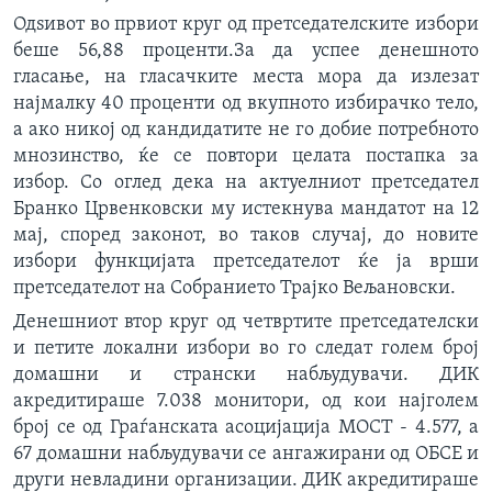
Одѕивот во првиот круг од претседателските избори
беше 56,88 проценти.За да успее денешното
гласање, на гласачките места мора да излезат
најмалку 40 проценти од вкупното избирачко тело,
а ако никој од кандидатите не го добие потребното
мнозинство, ќе се повтори целата постапка за
избор. Со оглед дека на актуелниот претседател
Бранко Црвенковски му истекнува мандатот на 12
мај, според законот, во таков случај, до новите
избори функцијата претседателот ќе ја врши
претседателот на Собранието Трајко Вељановски.
Денешниот втор круг од четвртите претседателски
и петите локални избори во го следат голем број
домашни и странски набљудувачи. ДИК
акредитираше 7.038 монитори, од кои најголем
број се од Граѓанската асоцијација МОСТ - 4.577, а
67 домашни набљудувачи се ангажирани од ОБСЕ и
други невладини организации. ДИК акредитираше