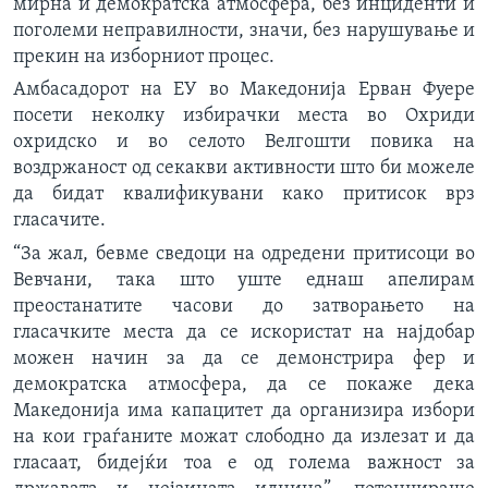
мирна и демократска атмосфера, без инциденти и
поголеми неправилности, значи, без нарушување и
прекин на изборниот процес.
Амбасадорот на ЕУ во Македонија Ерван Фуере
посети неколку избирачки места во Охриди
охридско и во селото Велгошти повика на
воздржаност од секакви активности што би можеле
да бидат квалификувани како притисок врз
гласачите.
“За жал, бевме сведоци на одредени притисоци во
Вевчани, така што уште еднаш апелирам
преостанатите часови до затворањето на
гласачките места да се искористат на најдобар
можен начин за да се демонстрира фер и
демократска атмосфера, да се покаже дека
Македонија има капацитет да организира избори
на кои граѓаните можат слободно да излезат и да
гласаат, бидејќи тоа е од голема важност за