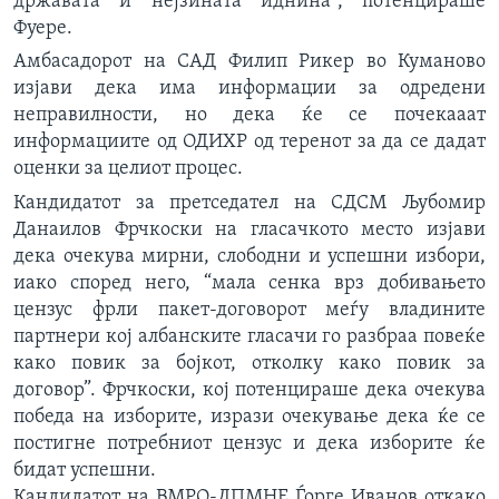
државата и нејзината иднина”, потенцираше
Фуере.
Амбасадорот на САД Филип Рикер во Куманово
изјави дека има информации за одредени
неправилности, но дека ќе се почекааат
информациите од ОДИХР од теренот за да се дадат
оценки за целиот процес.
Кандидатот за претседател на СДСМ Љубомир
Данаилов Фрчкоски на гласачкото место изјави
дека очекува мирни, слободни и успешни избори,
иако според него, “мала сенка врз добивањето
цензус фрли пакет-договорот меѓу владините
партнери кој албанските гласачи го разбраа повеќе
како повик за бојкот, отколку како повик за
договор”. Фрчкоски, кој потенцираше дека очекува
победа на изборите, изрази очекување дека ќе се
постигне потребниот цензус и дека изборите ќе
бидат успешни.
Кандидатот на ВМРО-ДПМНЕ Ѓорге Иванов откако