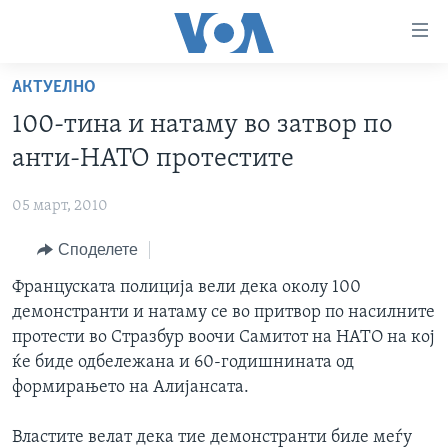
Линкови
за
пристапност
АКТУЕЛНО
ДОМА
Премини
100-тина и натаму во затвор по
на
РУБРИКИ
анти-НАТО протестите
главната
ФОТОГАЛЕРИИ
САД
содржина
05 март, 2010
Премини
ДОКУМЕНТАРЦИ
МАКЕДОНИЈА
до
Споделете
АРХИВИРАНА ПРОГРАМА
СВЕТ
страната
ЗА НАС
Француската полиција вели дека околу 100
за
ЕКОНОМИЈА
NEWSFLASH - АРХИВА
демонстранти и натаму се во притвор по насилните
навигација
ПОЛИТИКА
ВЕСТИ ОД САД ВО МИНУТА - АРХИВА
протести во Стразбур воочи Самитот на НАТО на кој
Пребарувај
Learning English
ЗДРАВЈЕ
ИЗБОРИ ВО САД 2020 - АРХИВА
ќе биде одбележана и 60-годишнината од
формирањето на Алијансата.
НАКУСО...
НАУКА
УМЕТНОСТ И ЗАБАВА
Властите велат дека тие демонстранти биле меѓу