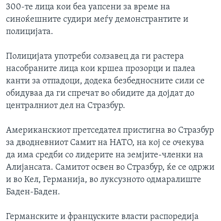
300-те лица кои беа уапсени за време на
ИНТЕРВЈУА
Јазици
синоќешните судири меѓу демонстрантите и
полицијата.
Полицијата употреби солзавец да ги растера
насобраните лица кои кршеа прозорци и палеа
канти за отпадоци, додека безбедносните сили се
обидуваа да ги спречат во обидите да дојдат до
централниот дел на Стразбур.
Американскиот претседател пристигна во Стразбур
за дводневниот Самит на НАТО, на кој се очекува
да има средби со лидерите на земјите-членки на
Алијансата. Самитот освен во Стразбур, ќе се одржи
и во Кел, Германија, во луксузното одмаралиште
Баден-Баден.
Германските и француските власти распоредија