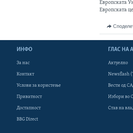
Европската Ун
Европската ц
Споделе
ИНФО
ГЛАС НА
За нас
Актуелно
Контакт
Newsflash (
Learning English
Услови за користење
Вести од СА
Приватност
Избори во 
НАКУСО...
Достапност
Став на вла
BBG Direct
Јазици