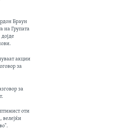
ордон Браун
а на Групата
 дојде
нови.
нуваат акции
оговор за
азговор за
т.
оптимист оти
, велејќи
во".