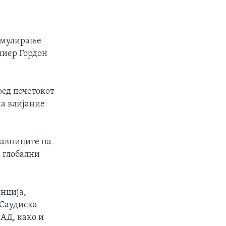
тимулирање
миер Гордон
ред почетокот
ма влијание
ставниците на
а глобални
анција,
 Саудиска
САД, како и