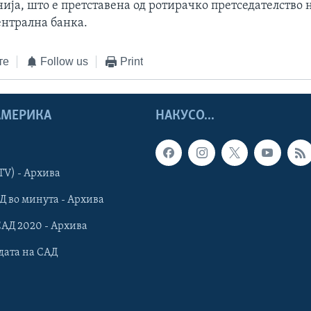
ија, што е претставена од ротирачко претседателство 
ентрална банка.
те
Follow us
Print
 АМЕРИКА
НАКУСО...
TV) - Архива
Д во минута - Архива
САД 2020 - Архива
дата на САД