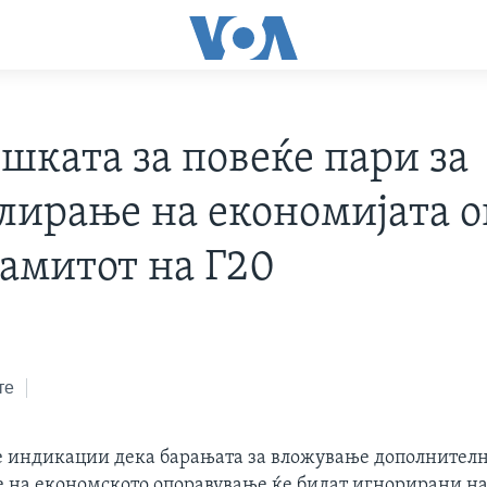
шката за повеќе пари за
лирање на економијата о
самитот на Г20
те
е индикации дека барањата за вложување дополнителн
 на економското опоравување ќе бидат игнорирани н