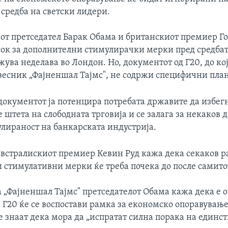
средба на светски лидери.
т претседател Барак Обама и британскиот премиер Г
ок за дополнителни стимулирачки мерки пред средбат
жува неделава во Лондон. Но, документот од Г20, до кој
весник „Фајненшал Тајмс", не содржи специфични пла
 документот ја потенцира потребата државите да избег
 штета на слободната трговија и се залага за некаков д
улираност на банкарската индустрија.
австралискиот премиер Кевин Руд кажа дека секаков р
 стимулативни мерки ќе треба почека до после самито
а „Фајненшал Тајмс" претседателот Обама кажа дека е 
 Г20 ќе се воспостави рамка за економско опоравување
 знаат дека мора да „испратат силна порака на единст