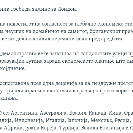
рник треба да замине за Лондон.
 на недостигот на согласност за глобално економско с
 на неуспех на домаќинот на самитот, британскиот пре
о велат дека поставил нереални цели пред средбата.
,демонстрации веќе започнаа на лондонските улици п
изразувајќи лутина заради економското опаѓање што и
екојдневие.
воспоставена пред една деценија за да ги здружи прет
устријализирани и економии во развој на разговори з
рашања.
 се: Аргентина, Австралија, Бразил, Канада, Кина, Фр
дија, Индонезија, Италија, Јапонија, Мексико, Русија,
а Африка, Јужна Кореја, Турција, Велика Британија и 