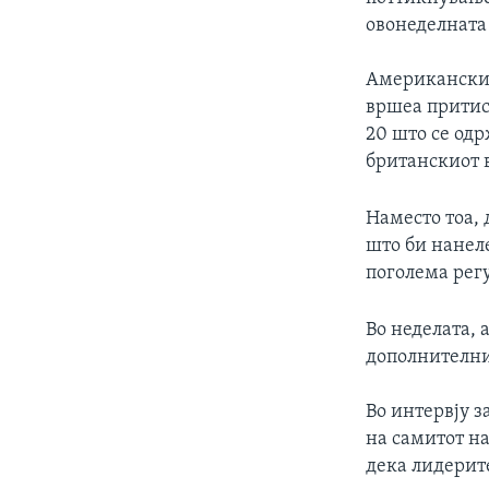
ИНТЕРВЈУА
овонеделната 
Американскио
вршеа притис
20 што се одр
британскиот 
Наместо тоа,
што би нанеле
поголема рег
Во неделата, 
дополнителни
Во интервју з
на самитот на
дека лидерите