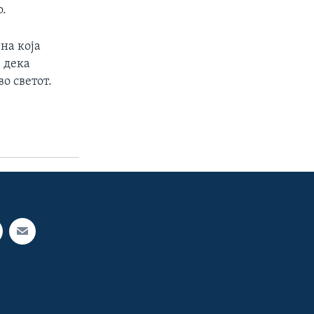
о.
на која
 дека
о светот.