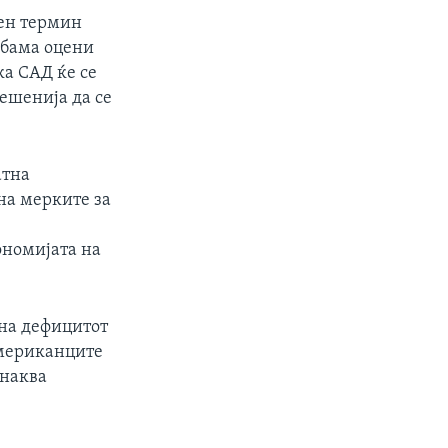
рен термин
Обама оцени
ка САД ќе се
решенија да се
атна
на мерките за
ономијата на
 на дефицитот
Американците
инаква