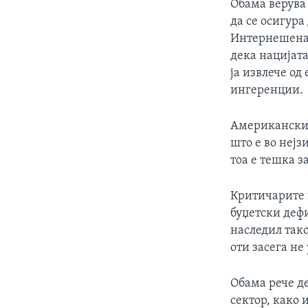
Обама верува
да се осигур
Интернешенал 
дека нацијат
ја извлече од
ингеренции.
Американскио
што е во нејз
тоа е тешка з
Критичарите 
буџетски дефи
наследил тако
оти засега не
Обама рече д
сектор, како 