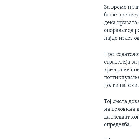
ИНТЕРВЈУА
За време на 
беше пренесу
дека кризата 
опорават од р
најде излез од
Претседатело
стратегија за
креирање нов
поттикнување
долги патеки
Тој смета де
на половина д
да гледаат ко
определба.