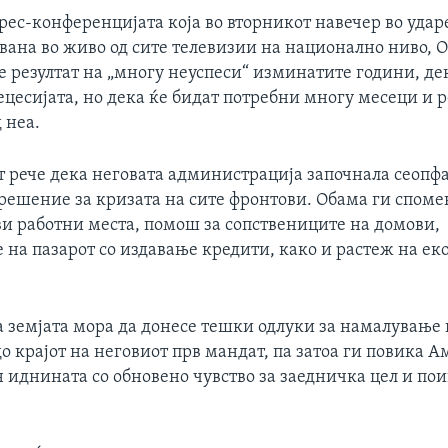
прес-конференцијата која во вторникот навечер во уда
вана во живо од сите телевизии на национално ниво, 
е резултат на „многу неуспеси“ изминатите години, де
ецесијата, но дека ќе бидат потребни многу месеци и 
 неа.
т рече дека неговата администрација започнала сеопф
 решение за кризата на сите фронтови. Обама ги споме
и работни места, помош за сопствениците на домови,
 на пазарот со издавање кредити, како и растеж на ек
.
ка земјата мора да донесе тешки одлуки за намалување
о крајот на неговиот прв мандат, па затоа ги повика 
н иднината со обновено чувство за заедничка цел и по