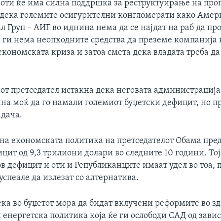
 оти ќе има силна поддршка за реструктуирање на проп
а дека големите осигурителни конгломерати како Аме
Груп – АИГ во иднина нема да се најдат на раб да проп
а ги нема неопходните средства да преземе компанија 
 економската криза и затоа смета дека владата треба д
т претседател истакна дека неговата администрација 
ина моќ да го намали големиот буџетски дефицит, но п
адача.
на економската политика на претседателот Обама пре
цит од 9,3 трилиони долари во следните 10 години. Тој
в дефицит и оти и Републиканците имаат удел во тоа, 
 успеале да излезат со алтернатива.
ека во буџетот мора да бидат вклучени реформите во з
и енергетска политика која ќе ги ослободи САД од зави