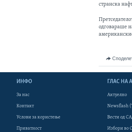
странска нафт
Претседатело
одговараше н
американскиот
Споделе
ИНФО
ГЛАС НА
За нас
Актуелно
Контакт
Newsflash (
Learning English
Услови за користење
Вести од СА
Приватност
Избори во 