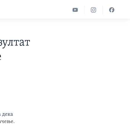
зултат
е
а дека
начење.