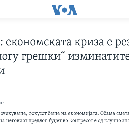
: економската криза е ре
ногу грешки“ изминатит
и
те
 очекуваше, фокусот беше на економијата. Обама смет
на неговиот предлог-буџет во Конгресот е од клучно з