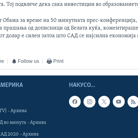
а. Тој подвлече дека сака инвестиции во образованиет
т Обама за време на 50 минутната прес-конференција, 
а прашања од дописници од Белата куќа, коментираше
 долар е силен затоа што САД се најсилна економија в
те
Follow us
Print
 АМЕРИКА
НАКУСО...
TV) - Архива
Д во минута - Архива
САД 2020 - Архива