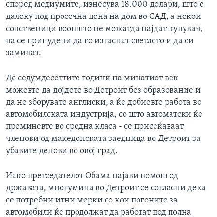
според медиумите, изнесува 18.000 долари, што е
далеку под просечна цена на дом во САД, а некои
сопственици воопшто не можатда најдат купувач,
па се принудени да го изгаснат светлото и да си
заминат.
До седумдесеттите години на минатиот век
можевте да дојдете во Детроит без образование и
да не зборувате англиски, а ќе добиевте работа во
автомобилската индустрија, со што автоматски ќе
преминевте во средна класа - се присеќаваат
членови од македонската заедница во Детрoит за
убавите денови во овој град.
Иако претседателот Обама најави помош од
државата, многумина во Детроит се согласни дека
се потребни итни мерки со кои погоните за
автомобили ќе продолжат да работат под полна