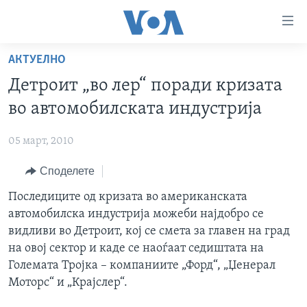
Линкови
за
пристапност
АКТУЕЛНО
ДОМА
Премини
Детроит „во лер“ поради кризата
на
РУБРИКИ
во автомобилската индустрија
главната
ФОТОГАЛЕРИИ
САД
содржина
05 март, 2010
Премини
ДОКУМЕНТАРЦИ
МАКЕДОНИЈА
до
Споделете
АРХИВИРАНА ПРОГРАМА
СВЕТ
страната
ЗА НАС
Последиците од кризата во американската
за
ЕКОНОМИЈА
NEWSFLASH - АРХИВА
автомобилска индустрија можеби најдобро се
навигација
ПОЛИТИКА
ВЕСТИ ОД САД ВО МИНУТА - АРХИВА
видливи во Детроит, кој се смета за главен на град
Пребарувај
Learning English
ЗДРАВЈЕ
ИЗБОРИ ВО САД 2020 - АРХИВА
на овој сектор и каде се наоѓаат седиштата на
Големата Тројка – компаниите „Форд“, „Џенерал
НАКУСО...
НАУКА
Моторс“ и „Крајслер“.
УМЕТНОСТ И ЗАБАВА