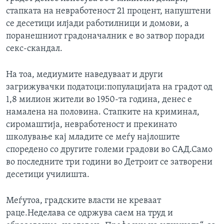
стапката на невработеност 21 процент, напуштени
се десетици илјади работилници и домови, а
поранешниот градоначалник е во затвор поради
секс-скандал.
На тоа, медиумите наведуваат и други
загрижувачки податоци:популацијата на градот од
1,8 милион жители во 1950-та година, денес е
намалена на половина. Стапките на криминал,
сиромаштија, невработеност и прекинато
школување кај младите се меѓу најлошите
споредено со другите големи градови во САД.Само
во последните три години во Детроит се затворени
десетици училишта.
Меѓутоа, градските власти не креваат
раце.Неделава се одржува саем на труд и