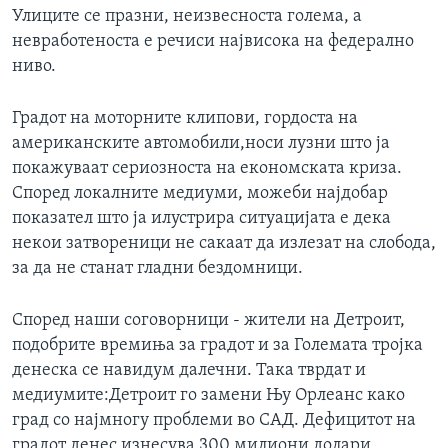
Улиците се празни, неизвесноста голема, а
ИНТЕРВЈУА
Јазици
невработеноста е речиси највисока на федерално
ниво.
Градот на моторните клипови, гордоста на
американските автомобили,носи лузни што ја
покажуваат сериозноста на економската криза.
Според локалните медиуми, можеби најдобар
показател што ја илустрира ситуацијата е дека
некои затвореници не сакаат да излезат на слобода,
за да не станат гладни бездомници.
Според наши соговорници - жители на Детроит,
подобрите времиња за градот и за Големата тројка
денеска се навидум далечни. Така тврдат и
медиумите:Детроит го замени Њу Орлеанс како
град со најмногу проблеми во САД. Дефицитот на
градот денес изнесува 300 милиони долари,