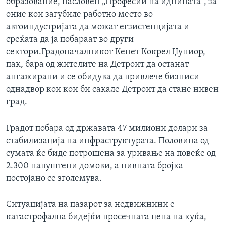
образование, насловен „Професии на иднината“, за
оние кои загубиле работно место во
автоиндустријата да можат егзистенцијата и
среќата да ја побараат во други
сектори.Градоначалникот Кенет Кокрел Џуниор,
пак, бара од жителите на Детроит да останат
ангажирани и се обидува да привлече бизниси
однадвор кои кои би сакале Детроит да стане нивен
град.
Градот побара од државата 47 милиони долари за
стабилизација на инфраструктурата. Половина од
сумата ќе биде потрошена за уривање на повеќе од
2.300 напуштени домови, а нивната бројка
постојано се зголемува.
Ситуацијата на пазарот за недвижнини е
катастрофална бидејќи просечната цена на куќа,