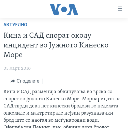
Линкови
за
пристапност
АКТУЕЛНО
ДОМА
Премини
Кина и САД спорат околу
на
РУБРИКИ
инцидент во Јужното Кинеско
главната
ФОТОГАЛЕРИИ
САД
содржина
Море
Премини
ДОКУМЕНТАРЦИ
МАКЕДОНИЈА
до
05 март, 2010
АРХИВИРАНА ПРОГРАМА
СВЕТ
страната
Споделете
ЗА НАС
за
ЕКОНОМИЈА
NEWSFLASH - АРХИВА
навигација
Кина и САД разменија обвинувања во врска со
ПОЛИТИКА
ВЕСТИ ОД САД ВО МИНУТА - АРХИВА
Пребарувај
Learning English
спорот во Јужното Кинеско Море. Морнарицата на
ЗДРАВЈЕ
ИЗБОРИ ВО САД 2020 - АРХИВА
САД тврди дека пет кинески бродови во неделата
НАКУСО...
опколиле и малтретирале нејзин разузнавачки
НАУКА
брод што се наоѓал во меѓународни води.
УМЕТНОСТ И ЗАБАВА
Официјален Пекинг, пак, обвини дека бродот