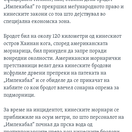
ИНТЕРВЈУА
„Импекабал“ го прекршил меѓународното право и
Јазици
кинеските закони со тоа што дејствувал во
специјална економска зона.
Бродот бил на околу 120 километри од кинескиот
остров Хаинан кога, според американската
морнарица, бил принуден да запре поради
вонредни околности. Американски морнарички
претставници велат дека кинеските бродови
исфрлиле дрвени препреки на патеката на
„Импекабал“ и се обиделе да се прикачат на
каблите со кои бродот влечел сонарна опрема за
подморници.
За време на инцидентот, кинеските морнари се
приближиле на осум метри, по што персоналот на
„Импекабал“ почнал да прска вода од