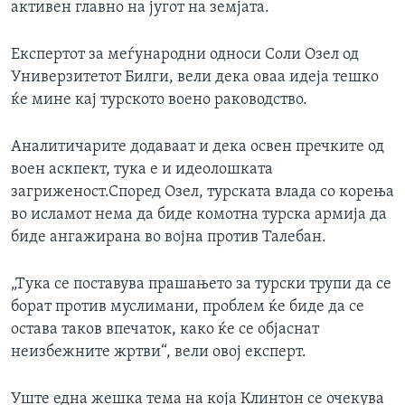
активен главно на југот на земјата.
Експертот за меѓународни односи Соли Озел од
Универзитетот Билги, вели дека оваа идеја тешко
ќе мине кај турското воено раководство.
Аналитичарите додаваат и дека освен пречките од
воен аскпект, тука е и идеолошката
загриженост.Според Озел, турската влада со корења
во исламот нема да биде комотна турска армија да
биде ангажирана во војна против Талебан.
„Тука се поставува прашањето за турски трупи да се
борат против муслимани, проблем ќе биде да се
остава таков впечаток, како ќе се објаснат
неизбежните жртви“, вели овој експерт.
Уште една жешка тема на која Клинтон се очекува