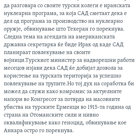
да разговара со своите турски колеги е иранската
нуклеарна програма, за која САД сметаат дека е
дел од програма за производство на нуклеарно
оружје, обвинување што Техеран го порекнува.
Следна тема на агендата на американската
државна секретарка ќе биде Ирак од каде САД
планираат повлекување на своите
војници.Турскиот министер за надворешни работи
месецов изјави дека САД ќе добијат дозвола за
користење на турската територија за успешно
повлекување на трупите.Но тој дух на соработка би
можел да служи како комромис за актуелните
напори во Конгресот за потврда на масовните
убиства на турските Ерменци во 1915-та година од
страна на Отоманските сили и нивно
оквалификување како геноцид, обвинување кое
Анкара остро го порекнува.