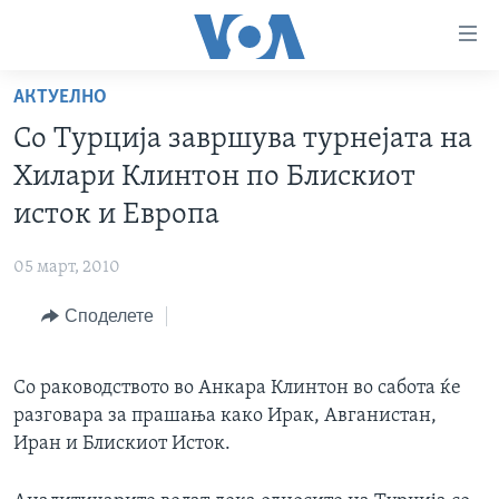
Линкови
за
пристапност
АКТУЕЛНО
ДОМА
Премини
Со Турција завршува турнејата на
на
РУБРИКИ
Хилари Клинтон по Блискиот
главната
ФОТОГАЛЕРИИ
САД
содржина
исток и Европа
Премини
ДОКУМЕНТАРЦИ
МАКЕДОНИЈА
до
05 март, 2010
АРХИВИРАНА ПРОГРАМА
СВЕТ
страната
Споделете
ЗА НАС
за
ЕКОНОМИЈА
NEWSFLASH - АРХИВА
навигација
ПОЛИТИКА
ВЕСТИ ОД САД ВО МИНУТА - АРХИВА
Пребарувај
Learning English
Со раководството во Анкара Клинтон во сабота ќе
ЗДРАВЈЕ
ИЗБОРИ ВО САД 2020 - АРХИВА
разговара за прашања како Ирак, Авганистан,
НАКУСО...
НАУКА
Иран и Блискиот Исток.
УМЕТНОСТ И ЗАБАВА