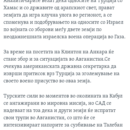
Аналитичарите велат дека односите на Турција со
ИНТЕРВЈУА
Хамас и со државите од арапскиот свет, прават
Јазици
земјата да игра клучна улога во регионот, а се
споменува и подобрувањето на односите со Израел
по војната со зборови меѓу двете земји по
неодамнешната израелска воена операција во Газа.
За време на посетата на Клинтон на Анкара ќе
стане збор и за ситуацијата во Авганистан.Се
очекува американската државна секретарка да
изврши притисок врз Турција за зголемување на
своето воено присуство во оваа земја.
Турските сили во моментов во околината на Кабул
се ангажирани во мировна мисија, но САД се
надеваат на тоа дека и други земји ќе испратат
свои трупи во Авганистан, со што ќе се
интензивираат напорите за сузбивање на Талебан