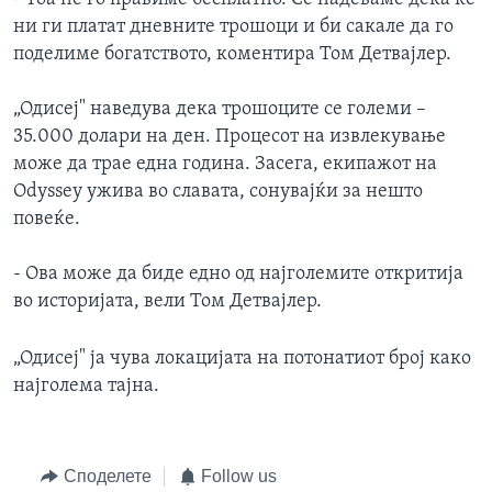
ни ги платат дневните трошоци и би сакале да го
поделиме богатството, коментира Том Детвајлер.
„Одисеј" наведува дека трошоците се големи –
35.000 долари на ден. Процесот на извлекување
може да трае една година. Засега, екипажот на
Odyssey ужива во славата, сонувајќи за нешто
повеќе.
- Ова може да биде едно од најголемите откритија
во историјата, вели Том Детвајлер.
„Одисеј" ја чува локацијата на потонатиот број како
најголема тајна.
Споделете
Follow us