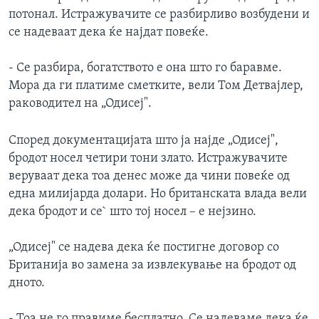
потонал. Истражувачите се разбирливо возбудени и
се надеваат дека ќе најдат повеќе.
- Се разбира, богатството е она што го баравме.
Мора да ги платиме сметките, вели Том Детвајлер,
раководител на „Одисеј".
Според документацијата што ја најде „Одисеј",
бродот носел четири тони злато. Истражувачите
веруваат дека тоа денес може да чини повеќе од
една милијарда долари. Но британската влада вели
дека бродот и се` што тој носел – е нејзино.
„Одисеј" се надева дека ќе постигне договор со
Британија во замена за извлекување на бродот од
дното.
- Тоа не го правиме бесплатно. Се надеваме дека ќе