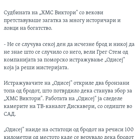
ИНТЕРВЈУА
Јазици
Судбината на „ХМС Виктори" со векови
претставуваше загатка за многу историчари и
ловци на богатство.
- Не се случува секој ден да исчезне брод и никој да
не знае што се случило со него, вели Грег Стем од
компанијата за поморско истражување „Одисеј"
која ја реши мистеријата.
Истражувачите на „Одисеј" откриле два бронзани
топа од бродот, што потврдило дека станува збор за
„ХМС Виктори". Работата на „Одисеј" ја следеле
камерите на ТВ-каналот Дискавери, со седиште во
САД.
„Одисеј" наиде на остатоци од бродот на речиси 100
километри од местото каде се верувало дека бродот