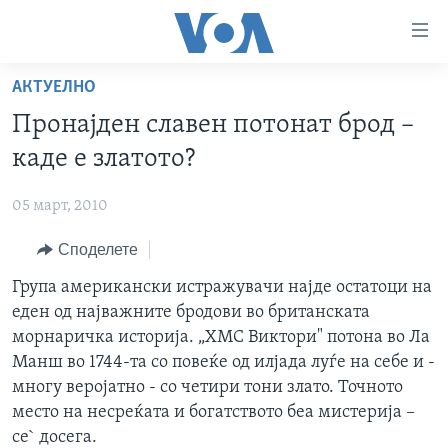
Линкови
за
пристапност
АКТУЕЛНО
ДОМА
Премини
Пронајден славен потонат брод –
на
РУБРИКИ
каде е златото?
главната
ФОТОГАЛЕРИИ
САД
содржина
05 март, 2010
Премини
ДОКУМЕНТАРЦИ
МАКЕДОНИЈА
до
Споделете
АРХИВИРАНА ПРОГРАМА
СВЕТ
страната
ЗА НАС
Група американски истражувачи најде остатоци на
за
ЕКОНОМИЈА
NEWSFLASH - АРХИВА
еден од најважните бродови во британската
навигација
ПОЛИТИКА
ВЕСТИ ОД САД ВО МИНУТА - АРХИВА
морнаричка историја. „ХМС Виктори" потона во Ла
Пребарувај
Learning English
ЗДРАВЈЕ
ИЗБОРИ ВО САД 2020 - АРХИВА
Манш во 1744-та со повеќе од илјада луѓе на себе и -
многу веројатно - со четири тони злато. Точното
НАКУСО...
НАУКА
место на несреќата и богатството беа мистерија –
УМЕТНОСТ И ЗАБАВА
се` досега.