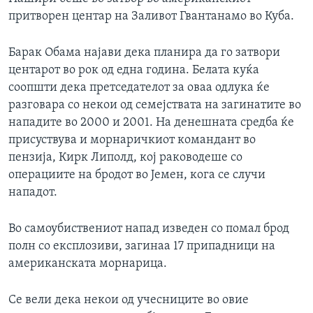
ИНТЕРВЈУА
притворен центар на Заливот Гвантанамо во Куба.
Јазици
Барак Обама најави дека планира да го затвори
центарот во рок од една година. Белата куќа
соопшти дека претседателот за оваа одлука ќе
разговара со некои од семејствата на загинатите во
нападите во 2000 и 2001. На денешната средба ќе
присуствува и морнаричкиот командант во
пензија, Кирк Липолд, кој раководеше со
операциите на бродот во Јемен, кога се случи
нападот.
Во самоубиствениот напад изведен со помал брод
полн со експлозиви, загинаа 17 припадници на
американската морнарица.
Се вели дека некои од учесниците во овие