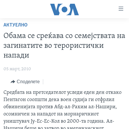
Линкови
за
пристапност
АКТУЕЛНО
ДОМА
Премини
Обама се среќава со семејствата на
на
РУБРИКИ
загинатите во терористички
главната
ФОТОГАЛЕРИИ
САД
содржина
напади
Премини
ДОКУМЕНТАРЦИ
МАКЕДОНИЈА
до
05 март, 2010
АРХИВИРАНА ПРОГРАМА
СВЕТ
страната
Споделете
ЗА НАС
за
ЕКОНОМИЈА
NEWSFLASH - АРХИВА
навигација
Средбата на претседателот уследи еден ден откако
ПОЛИТИКА
ВЕСТИ ОД САД ВО МИНУТА - АРХИВА
Пребарувај
Learning English
Пентагон соопшти дека воен судија ги отфрлил
ЗДРАВЈЕ
ИЗБОРИ ВО САД 2020 - АРХИВА
обвиненијата против Абд-ал-Рахим ал-Нашири,
НАКУСО...
осомничен за нападот на морнаричкиот
НАУКА
уништувач Ју-Ес-Ес-Кол во 2000-та година. Ал-
УМЕТНОСТ И ЗАБАВА
Нашири беше во затвор во американскиот