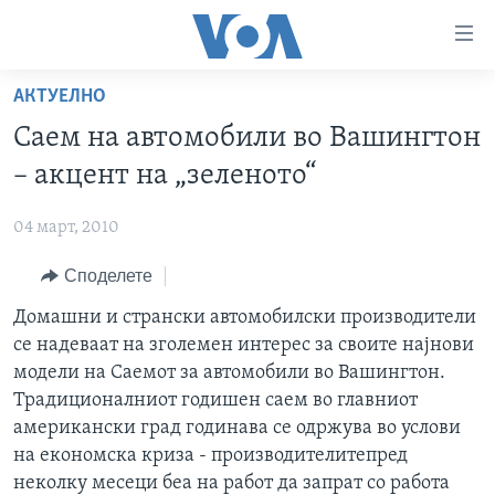
Линкови
за
пристапност
АКТУЕЛНО
ДОМА
Премини
Саем на автомобили во Вашингтон
на
РУБРИКИ
– акцент на „зеленото“
главната
ФОТОГАЛЕРИИ
САД
содржина
04 март, 2010
Премини
ДОКУМЕНТАРЦИ
МАКЕДОНИЈА
до
Споделете
АРХИВИРАНА ПРОГРАМА
СВЕТ
страната
ЗА НАС
Домашни и странски автомобилски производители
за
ЕКОНОМИЈА
NEWSFLASH - АРХИВА
се надеваат на зголемен интерес за своите најнови
навигација
ПОЛИТИКА
ВЕСТИ ОД САД ВО МИНУТА - АРХИВА
модели на Саемот за автомобили во Вашингтон.
Пребарувај
Learning English
ЗДРАВЈЕ
ИЗБОРИ ВО САД 2020 - АРХИВА
Традиционалниот годишен саем во главниот
американски град годинава се одржува во услови
НАКУСО...
НАУКА
на економска криза - производителитепред
УМЕТНОСТ И ЗАБАВА
неколку месеци беа на работ да запрат со работа