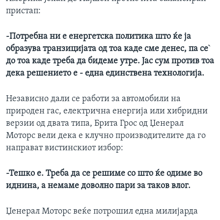
пристап:
-Потребна ни е енергетска политика што ќе ја
образува транзицијата од тоа каде сме денес, па се`
до тоа каде треба да бидеме утре. Јас сум против тоа
дека решението е - една единствена технологија.
Независно дали се работи за автомобили на
природен гас, електрична енергија или хибридни
верзии од двата типа, Брита Грос од Џенерал
Моторс вели дека е клучно производителите да го
направат вистинскиот избор:
-Тешко е. Треба да се решиме со што ќе одиме во
иднина, а немаме доволно пари за таков влог.
Џенерал Моторс веќе потрошил една милијарда