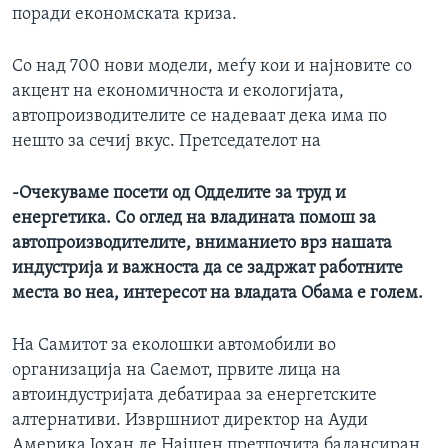
поради економската криза.
ИНТЕРВЈУА
Јазици
Со над 700 нови модели, меѓу кои и најновите со
акцент на економичноста и екологијата,
автопроизводителите се надеваат дека има по
нешто за сечиј вкус. Претседателот на
-Очекуваме посети од Одделите за труд и
енергетика. Со оглед на владината помош за
автопроизводителите, вниманието врз нашата
индустрија и важноста да се задржат работните
места во неа, интересот на владата Обама е голем.
На Самитот за еколошки автомобили во
организација на Саемот, првите лица на
автоиндустријата дебатираа за енергетските
алтернативи. Извршниот директор на Ауди
Америка Јохан де Најшен претпочита балансиран