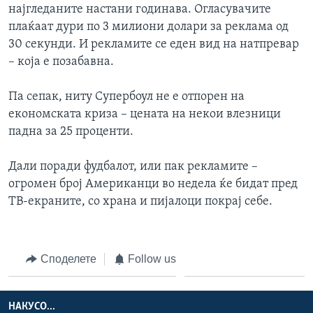
најгледаните настани годинава. Огласувачите
плаќаат дури по 3 милиони долари за реклама од
30 секунди. И рекламите се еден вид на натпревар
– која е позабавна.
Па сепак, ниту Супербоул не е отпорен на
економската криза – цената на некои влезници
падна за 25 проценти.
Дали поради фудбалот, или пак рекламите –
огромен број Американци во недела ќе бидат пред
ТВ-екраните, со храна и пијалоци покрај себе.
Споделете
Follow us
НАКУСО...