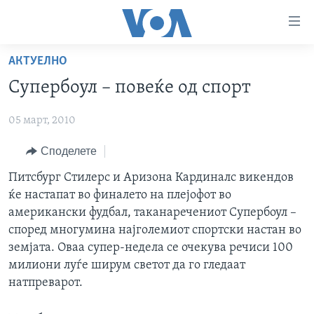
Линкови
за
пристапност
АКТУЕЛНО
ДОМА
Премини
Супербоул – повеќе од спорт
на
РУБРИКИ
главната
05 март, 2010
ФОТОГАЛЕРИИ
САД
содржина
Премини
ДОКУМЕНТАРЦИ
Споделете
МАКЕДОНИЈА
до
АРХИВИРАНА ПРОГРАМА
СВЕТ
Питсбург Стилерс и Аризона Кардиналс викендов
страната
ќе настапат во финалето на плејофот во
ЗА НАС
за
ЕКОНОМИЈА
NEWSFLASH - АРХИВА
американски фудбал, таканаречениот Супербоул –
навигација
ПОЛИТИКА
ВЕСТИ ОД САД ВО МИНУТА - АРХИВА
според многумина најголемиот спортски настан во
Пребарувај
Learning English
земјата. Оваа супер-недела се очекува речиси 100
ЗДРАВЈЕ
ИЗБОРИ ВО САД 2020 - АРХИВА
милиони луѓе ширум светот да го гледаат
НАКУСО...
НАУКА
натпреварот.
УМЕТНОСТ И ЗАБАВА