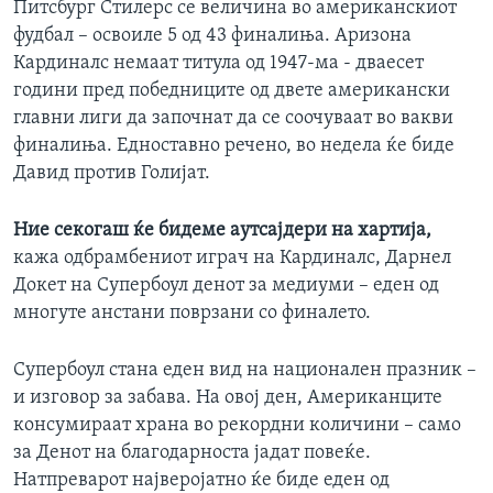
Питсбург Стилерс се величина во американскиот
ИНТЕРВЈУА
фудбал – освоиле 5 од 43 финалиња. Аризона
Јазици
Кардиналс немаат титула од 1947-ма - дваесет
години пред победниците од двете американски
главни лиги да започнат да се соочуваат во вакви
финалиња. Едноставно речено, во недела ќе биде
Давид против Голијат.
Ние секогаш ќе бидеме аутсајдери на хартија,
кажа одбрамбениот играч на Кардиналс, Дарнел
Докет на Супербоул денот за медиуми – еден од
многуте анстани поврзани со финалето.
Супербоул стана еден вид на национален празник –
и изговор за забава. На овој ден, Американците
консумираат храна во рекордни количини – само
за Денот на благодарноста јадат повеќе.
Натпреварот најверојатно ќе биде еден од