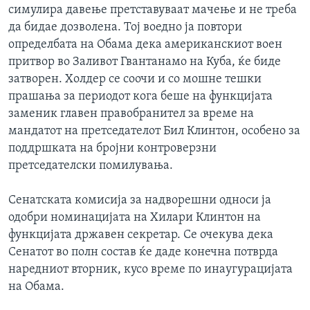
симулира давење претставуваат мачење и не треба
ИНТЕРВЈУА
Јазици
да бидае дозволена. Тој воедно ја повтори
определбата на Обама дека американскиот воен
притвор во Заливот Гвантанамо на Куба, ќе биде
затворен. Холдер се соочи и со мошне тешки
прашања за периодот кога беше на функцијата
заменик главен правобранител за време на
мандатот на претседателот Бил Клинтон, особено за
поддршката на бројни контроверзни
претседателски помилувања.
Сенатската комисија за надворешни односи ја
одобри номинацијата на Хилари Клинтон на
функцијата државен секретар. Се очекува дека
Сенатот во полн состав ќе даде конечна потврда
наредниот вторник, кусо време по инаугурацијата
на Обама.