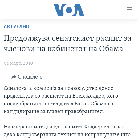
Линкови
за
пристапност
АКТУЕЛНО
ДОМА
Премини
Продолжува сенатскиот распит за
на
РУБРИКИ
членови на кабинетот на Обама
главната
ФОТОГАЛЕРИИ
САД
содржина
05 март, 2010
Премини
ДОКУМЕНТАРЦИ
МАКЕДОНИЈА
до
Споделете
АРХИВИРАНА ПРОГРАМА
СВЕТ
страната
ЗА НАС
Сенатската комисија за правосудство денес
за
ЕКОНОМИЈА
NEWSFLASH - АРХИВА
продолжува со распитот на Ерик Холдер, кого
навигација
ПОЛИТИКА
ВЕСТИ ОД САД ВО МИНУТА - АРХИВА
новоизбраниот претседател Барак Обама го
Пребарувај
Learning English
ЗДРАВЈЕ
ИЗБОРИ ВО САД 2020 - АРХИВА
кандидираше за главен правобранител.
НАКУСО...
НАУКА
На вчерашниот дел од распитот Холдер изрази став
УМЕТНОСТ И ЗАБАВА
дека контроверзната техник на испрашување што