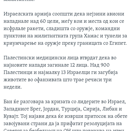
ИНТЕРВЈУА
Јазици
Израелската армија соопшти дека нејзини авиони
нападнале над 60 цели, меѓу кои и места од кои се
исфрлале ракети, сладишта со оружје, командни
пунктови на милитантната група Хамас и тунели за
криумчарење на оружје преку границата со Египет.
Палестински медицински лица втврдат дека во
најновите напади загинале 12 лица. Над 900
Палестинци и најмалку 13 Израелци ги загубија
животите во офанзивата што трае речиси три
недели.
Бан ќе разговара за кризата со лидерите во Израел,
Западниот Брег, Јордан, Турција, Сирија, Либан и
Кувајт. Тој најави дека ќе изврши притосок на обете
завојувани страни да ја прифатат резолуцијата на