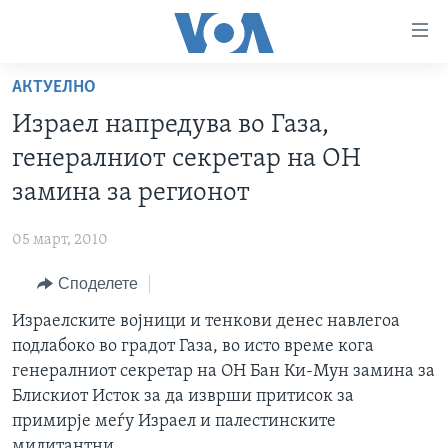
Линкови
за
пристапност
АКТУЕЛНО
ДОМА
Премини
Израел напредува во Газа,
на
РУБРИКИ
генералниот секретар на ОН
главната
ФОТОГАЛЕРИИ
САД
содржина
замина за регионот
Премини
ДОКУМЕНТАРЦИ
МАКЕДОНИЈА
до
05 март, 2010
АРХИВИРАНА ПРОГРАМА
СВЕТ
страната
Споделете
ЗА НАС
за
ЕКОНОМИЈА
NEWSFLASH - АРХИВА
навигација
Израелските војници и тенкови денес навлегоа
ПОЛИТИКА
ВЕСТИ ОД САД ВО МИНУТА - АРХИВА
Пребарувај
Learning English
подлабоко во градот Газа, во исто време кога
ЗДРАВЈЕ
ИЗБОРИ ВО САД 2020 - АРХИВА
генералниот секретар на ОН Бан Ки-Мун замина за
НАКУСО...
Блискиот Исток за да изврши притисок за
НАУКА
примирје меѓу Израел и палестинските
УМЕТНОСТ И ЗАБАВА
милитантни.