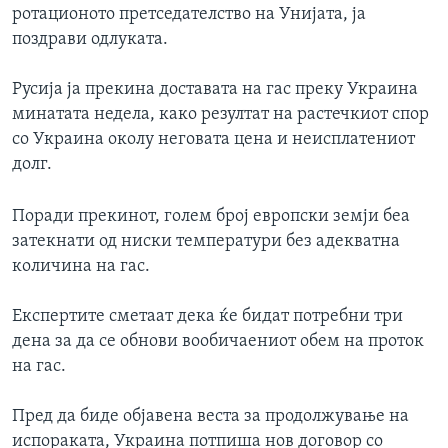
ротационото претседателство на Унијата, ја
ИНТЕРВЈУА
Јазици
поздрави одлуката.
Русија ја прекина доставата на гас преку Украина
минатата недела, како резултат на растечкиот спор
со Украина околу неговата цена и неисплатениот
долг.
Поради прекинот, голем број европски земји беа
затекнати од ниски температури без адекватна
количина на гас.
Експертите сметаат дека ќе бидат потребни три
дена за да се обнови вообичаениот обем на проток
на гас.
Пред да биде објавена веста за продолжување на
испораката, Украина потпиша нов договор со