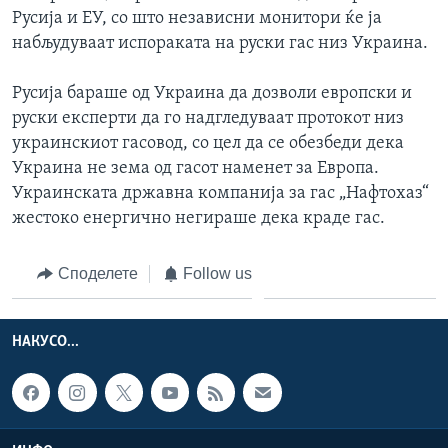
Русија и ЕУ, со што независни монитори ќе ја
набљудуваат испораката на руски гас низ Украина.
Русија бараше од Украина да дозволи европски и
руски експерти да го надгледуваат протокот низ
украинскиот гасовод, со цел да се обезбеди дека
Украина не зема од гасот наменет за Европа.
Украинската државна компанија за гас „Нафтохаз“
жестоко енергично негираше дека краде гас.
Споделете
Follow us
НАКУСО...