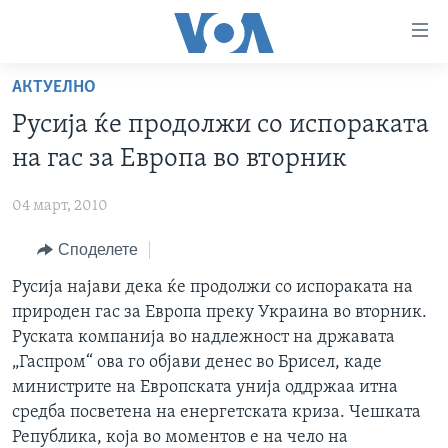
Линкови
за
пристапност
АКТУЕЛНО
ДОМА
Премини
Русија ќе продолжи со испораката
на
РУБРИКИ
на гас за Европа во вторник
главната
ФОТОГАЛЕРИИ
САД
содржина
04 март, 2010
Премини
ДОКУМЕНТАРЦИ
МАКЕДОНИЈА
до
Споделете
АРХИВИРАНА ПРОГРАМА
СВЕТ
страната
ЗА НАС
Русија најави дека ќе продолжи со испораката на
за
ЕКОНОМИЈА
NEWSFLASH - АРХИВА
природен гас за Европа преку Украина во вторник.
навигација
ПОЛИТИКА
ВЕСТИ ОД САД ВО МИНУТА - АРХИВА
Руската компанија во надлежност на државата
Пребарувај
Learning English
ЗДРАВЈЕ
ИЗБОРИ ВО САД 2020 - АРХИВА
„Гаспром“ ова го објави денес во Брисел, каде
министрите на Европската унија оддржаа итна
НАКУСО...
НАУКА
средба посветена на енергетската криза. Чешката
УМЕТНОСТ И ЗАБАВА
Република, која во моментов е на чело на