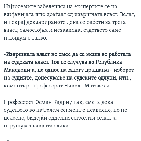
Најголемите забелешки на експертите се на
влијанијата што доаѓаат од извршната власт. Велат,
и покрај декларираното дека се работи за трета
власт, самостојна и независна, судството само
навидум е такво.
-
Извршната власт не смее да се меша во работата
на судската власт. Тоа се случува во Република
Македонија, по однос на многу прашања - изборот
на судиите, донесување на судските одлуки, итн.,
коментира професорот Никола Матовски.
Професорот Осман Кадриу пак, смета дека
судството во најголем сегмент е неависно, но не
целосно, бидејќи одделни сегменти сепак ја
нарушуват ваквата слика: