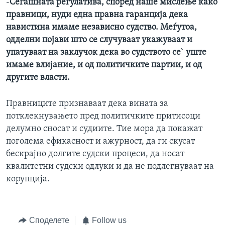
-
Сегашната регулатива, според наше мислење како
правници, нуди една правна гаранција дека
навистина имаме независно судство. Меѓутоа,
одделни појави што се случуваат укажуваат и
упатуваат на заклучок дека во судството се` уште
имаме влијание, и од политичките партии, и од
другите власти.
Правниците признаваат дека вината за
потклекнувањето пред политичките притисоци
делумно сносат и судиите. Тие мора да покажат
поголема ефикасност и ажурност, да ги скусат
бескрајно долгите судски процеси, да носат
квалитетни судски одлуки и да не подлегнуваат на
корупција.
Споделете
Follow us