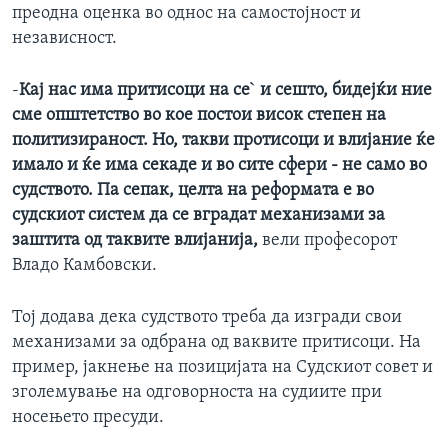
преодна оценка во однос на самостојност и
ИНТЕРВЈУА
независност.
Јазици
-
Кај нас има притисоци на се` и сешто, бидејќи ние
сме општетство во кое постои висок степен на
политизираност. Но, такви протисоци и влијание ќе
имало и ќе има секаде и во сите сфери - не само во
судството. Па сепак, целта на реформата е во
судскиот систем да се вградат механизами за
заштита од таквите влијанија,
вели професорот
Владо Камбовски.
Тој додава дека судството треба да изгради свои
механизами за одбрана од ваквите притисоци. На
пример, јакнење на позицијата на Судскиот совет и
зголемување на одговорноста на судиите при
носењето пресуди.