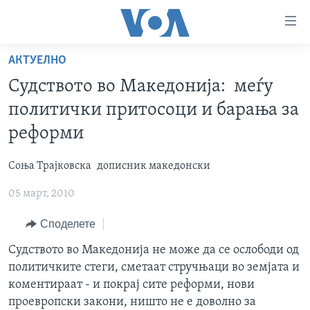
Линкови
за
пристапност
АКТУЕЛНО
ДОМА
Премини
Судството во Македонија: меѓу
на
РУБРИКИ
политички притосоци и барања за
главната
ФОТОГАЛЕРИИ
САД
содржина
реформи
Премини
ДОКУМЕНТАРЦИ
МАКЕДОНИЈА
до
Соња Трајковска
дописник македонски
АРХИВИРАНА ПРОГРАМА
СВЕТ
страната
05 март, 2010
ЗА НАС
за
ЕКОНОМИЈА
NEWSFLASH - АРХИВА
навигација
Споделете
ПОЛИТИКА
ВЕСТИ ОД САД ВО МИНУТА - АРХИВА
Пребарувај
Learning English
ЗДРАВЈЕ
ИЗБОРИ ВО САД 2020 - АРХИВА
Судството во Македонија не може да се ослободи од
политичките стеги, сметаат стручњаци во земјата и
НАКУСО...
НАУКА
коментираат - и покрај сите реформи, нови
УМЕТНОСТ И ЗАБАВА
проевропски закони, ништо не е доволно за