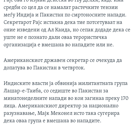
Рајс ова го изјави денеска во Њу Делхи, каде има
ИНТЕРВЈУА
средби со цел да се намалат растечките тензии
Јазици
меѓу Индија и Пакистан по смртоносните напади.
Секретарот Рајс истакна дека тие потсетуваат на
оние изведени од Ал Каида, но сепак додаде дека се
уште не е познато дали оваа терористичка
организација е вмешана во нападите или не.
Американскиот државен секретар се очекуда да
допатува во Пакистан в четврток.
Индиските власти ја обвинија милитантната група
Лашар-е-Таиба, со седиште во Пакистан за
минатонеделните напади во кои загинаа преку 170
лица. Американскиот директор за национално
разузнавање, Мајк Меконел исто така сугерира
дека оваа група е вмешана во нападите.