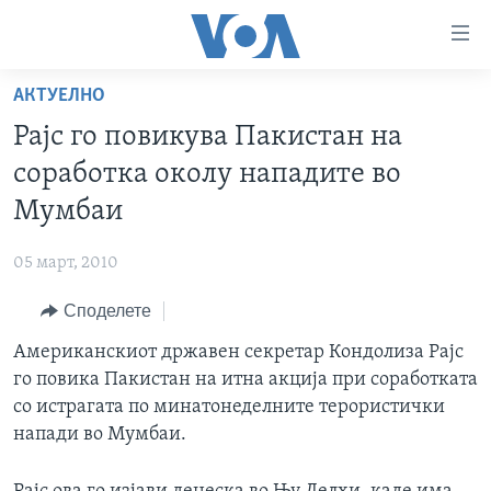
Линкови
за
пристапност
АКТУЕЛНО
ДОМА
Премини
Рајс го повикува Пакистан на
на
РУБРИКИ
соработка околу нападите во
главната
ФОТОГАЛЕРИИ
САД
содржина
Мумбаи
Премини
ДОКУМЕНТАРЦИ
МАКЕДОНИЈА
до
05 март, 2010
АРХИВИРАНА ПРОГРАМА
СВЕТ
страната
Споделете
ЗА НАС
за
ЕКОНОМИЈА
NEWSFLASH - АРХИВА
навигација
Американскиот државен секретар Кондолиза Рајс
ПОЛИТИКА
ВЕСТИ ОД САД ВО МИНУТА - АРХИВА
Пребарувај
Learning English
го повика Пакистан на итна акција при соработката
ЗДРАВЈЕ
ИЗБОРИ ВО САД 2020 - АРХИВА
со истрагата по минатонеделните терористички
НАКУСО...
напади во Мумбаи.
НАУКА
УМЕТНОСТ И ЗАБАВА