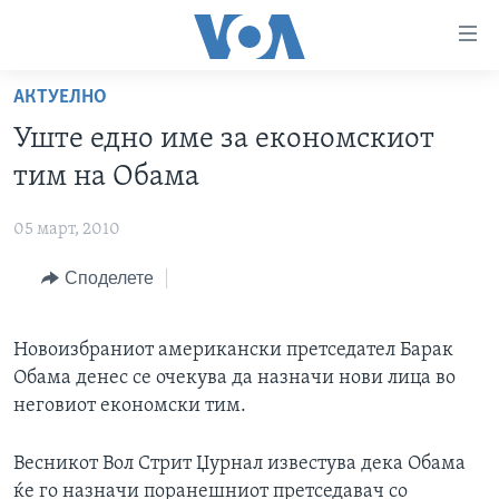
Линкови
за
пристапност
АКТУЕЛНО
ДОМА
Премини
Уште едно име за економскиот
на
РУБРИКИ
тим на Обама
главната
ФОТОГАЛЕРИИ
САД
содржина
05 март, 2010
Премини
ДОКУМЕНТАРЦИ
МАКЕДОНИЈА
до
Споделете
АРХИВИРАНА ПРОГРАМА
СВЕТ
страната
ЗА НАС
за
ЕКОНОМИЈА
NEWSFLASH - АРХИВА
навигација
Новоизбраниот американски претседател Барак
ПОЛИТИКА
ВЕСТИ ОД САД ВО МИНУТА - АРХИВА
Пребарувај
Обама денес се очекува да назначи нови лица во
Learning English
ЗДРАВЈЕ
ИЗБОРИ ВО САД 2020 - АРХИВА
неговиот економски тим.
НАКУСО...
НАУКА
Весникот Вол Стрит Џурнал известува дека Обама
УМЕТНОСТ И ЗАБАВА
ќе го назначи поранешниот претседавач со