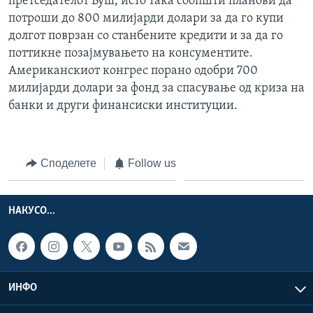
претседателот Буш, исто така соопшти планови да
потроши до 800 милијарди долари за да го купи
долгот поврзан со станбените кредити и за да го
поттикне позајмувањето на консументите.
Американскиот конгрес порано одобри 700
милијарди долари за фонд за спасување од криза на
банки и други финансиски институции.
Споделете
Follow us
НАКУСО...
ИНФО