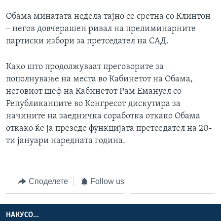
Обама минатата недела тајно се сретна со Клинтон
– негов довчерашен ривал на прелиминарните
партиски избори за претседател на САД.
Како што продолжуваат преговорите за
пополнување на места во Кабинетот на Обама,
неговиот шеф на Кабинетот Рам Емануел со
Републиканците во Конгресот дискутира за
начините на заедничка соработка откако Обама
откако ќе ја презеде функцијата претсeдател на 20-
ти јануари наредната година.
Споделете
Follow us
НАКУСО...