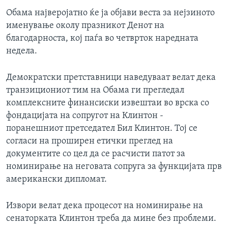
ИНТЕРВЈУА
Обама најверојатно ќе ја објави веста за нејзиното
Јазици
именување околу празникот Денот на
благодарноста, кој паѓа во четврток наредната
недела.
Демократски претставници наведуваат велат дека
транзициониот тим на Обама ги прегледал
комплексните финансиски извештаи во врска со
фондацијата на сопругот на Клинтон -
поранешниот претседател Бил Клинтон. Тој се
согласи на проширен етички преглед на
документите со цел да се расчисти патот за
номинирање на неговата сопруга за функцијата прв
американски дипломат.
Извори велат дека процесот на номинирање на
сенаторката Клинтон треба да мине без проблеми.