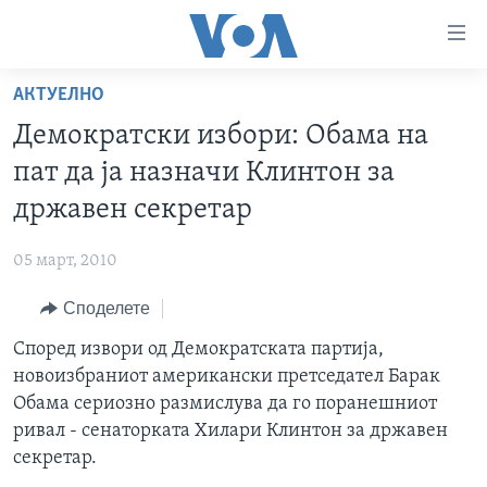
Линкови
за
пристапност
АКТУЕЛНО
ДОМА
Премини
Демократски избори: Обама на
на
РУБРИКИ
пат да ја назначи Клинтон за
главната
ФОТОГАЛЕРИИ
САД
содржина
државен секретар
Премини
ДОКУМЕНТАРЦИ
МАКЕДОНИЈА
до
05 март, 2010
АРХИВИРАНА ПРОГРАМА
СВЕТ
страната
Споделете
ЗА НАС
за
ЕКОНОМИЈА
NEWSFLASH - АРХИВА
навигација
Според извори од Демократската партија,
ПОЛИТИКА
ВЕСТИ ОД САД ВО МИНУТА - АРХИВА
Пребарувај
Learning English
новоизбраниот американски претседател Барак
ЗДРАВЈЕ
ИЗБОРИ ВО САД 2020 - АРХИВА
Обама сериозно размислува да го поранешниот
НАКУСО...
ривал - сенаторката Хилари Клинтон за државен
НАУКА
секретар.
УМЕТНОСТ И ЗАБАВА