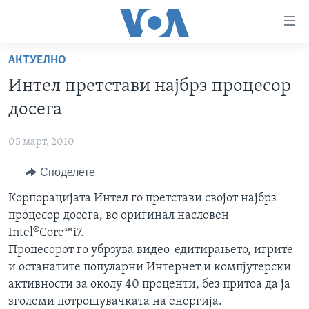
Линкови
за
пристапност
АКТУЕЛНО
ДОМА
Премини
Интел претстави најбрз процесор
на
РУБРИКИ
досега
главната
ФОТОГАЛЕРИИ
САД
содржина
05 март, 2010
Премини
ДОКУМЕНТАРЦИ
МАКЕДОНИЈА
до
Споделете
АРХИВИРАНА ПРОГРАМА
СВЕТ
страната
ЗА НАС
Корпорацијата Интел го претстави својот најбрз
за
ЕКОНОМИЈА
NEWSFLASH - АРХИВА
процесор досега, во оригинал насловен
навигација
ПОЛИТИКА
ВЕСТИ ОД САД ВО МИНУТА - АРХИВА
Intel®Core™i7.
Пребарувај
Learning English
ЗДРАВЈЕ
ИЗБОРИ ВО САД 2020 - АРХИВА
Процесорот го убрзува видео-едитирањето, игрите
и останатите популарни Интернет и компјутерски
НАКУСО...
НАУКА
активности за околу 40 проценти, без притоа да ја
УМЕТНОСТ И ЗАБАВА
зголеми потрошувачката на енергија.