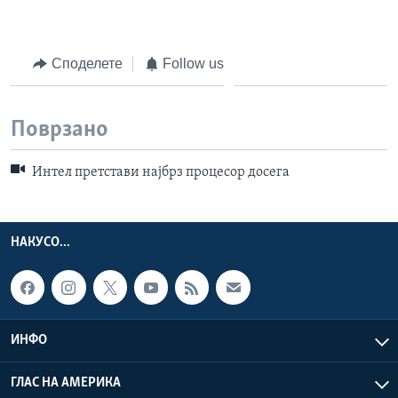
ИНТЕРВЈУА
Јазици
Споделете
Follow us
Поврзано
Интел претстави најбрз процесор досега
НАКУСО...
ИНФО
ГЛАС НА АМЕРИКА