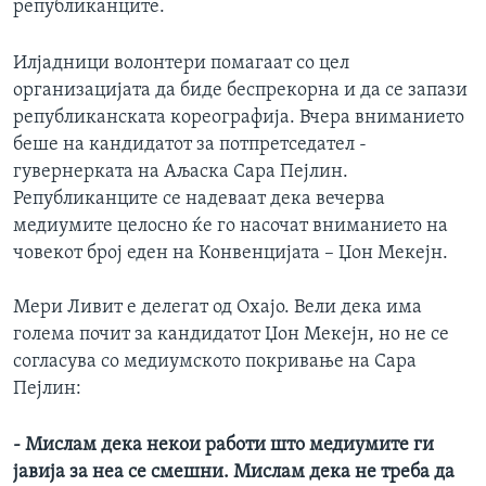
републиканците.
ИНТЕРВЈУА
Јазици
Илјадници волонтери помагаат со цел
организацијата да биде беспрекорнa и да се запази
републиканската кореографија. Вчера вниманието
беше на кандидатот за потпретседател -
гувернерката на Аљаска Сара Пејлин.
Републиканците се надеваат дека вечерва
медиумите целосно ќе го насочат вниманието на
човекот број еден на Конвенцијата – Џон Мекејн.
Мери Ливит е делегат од Охајо. Вели дека има
голема почит за кандидатот Џон Мекејн, но не се
согласува со медиумското покривање на Сара
Пејлин:
-
Мислам
дека
некои
работи
што
медиумите
ги
јавија за
неа
се
смешни
.
Мислам
дека
не
треба
да