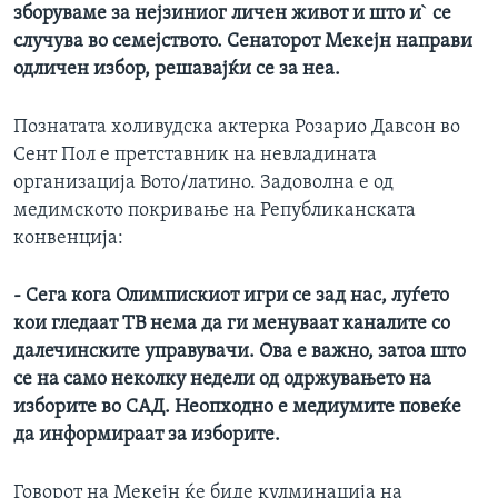
зборуваме
за
нејзиниог
личен
живот
и
што
и
`
се
случува
во
семејството
.
Сенаторот
Мекејн
направи
одличен
избор
, решавајќи се за
неа
.
Познатата холивудска актерка Розарио Давсон во
Сент Пол е претставник на невладината
организација Вото/латино. Задоволна е од
медимското покривање на Републиканската
конвенција:
- С
ега
кога
Олимпискиот
игри
се
зад
нас
,
луѓето
кои
гледаат
ТВ
нема
да
ги
менуваат
канали
те
со
далечинските
управувачи
.
Ова
е
важно
,
затоа
што
се
на само неколку недели од
одржувањето
на
изборите
во
САД
.
Неопходно
е
медиумите
пове
ќ
е
да
информираат
за
изборите
.
Говорот на Мекејн ќе биде кулминација на