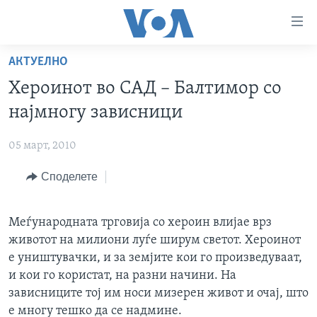
Линкови
за
пристапност
АКТУЕЛНО
ДОМА
Премини
Хероинот во САД – Балтимор со
на
РУБРИКИ
најмногу зависници
главната
ФОТОГАЛЕРИИ
САД
содржина
05 март, 2010
Премини
ДОКУМЕНТАРЦИ
МАКЕДОНИЈА
до
Споделете
АРХИВИРАНА ПРОГРАМА
СВЕТ
страната
ЗА НАС
за
ЕКОНОМИЈА
NEWSFLASH - АРХИВА
навигација
Меѓународната трговија со хероин влијае врз
ПОЛИТИКА
ВЕСТИ ОД САД ВО МИНУТА - АРХИВА
Пребарувај
животот на милиони луѓе ширум светот. Хероинот
Learning English
ЗДРАВЈЕ
ИЗБОРИ ВО САД 2020 - АРХИВА
е уништувачки, и за земјите кои го произведуваат,
и кои го користат, на разни начини. На
НАКУСО...
НАУКА
зависниците тој им носи мизерен живот и очај, што
УМЕТНОСТ И ЗАБАВА
е многу тешко да се надмине.