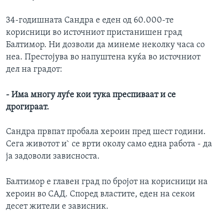
ИНТЕРВЈУА
Јазици
34-годишната Сандра е еден од 60.000-те
корисници во источниот пристанишен град
Балтимор. Ни дозволи да минеме неколку часа со
неа. Престојува во напуштена куќа во источниот
дел на градот:
- Има многу луѓе кои тука преспиваат и се
дрогираат.
Сандра првпат пробала хероин пред шест години.
Сега животот и` се врти околу само една работа - да
ја задоволи зависноста.
Балтимор е главен град по бројот на корисници на
хероин во САД. Според властите, еден на секои
десет жители е зависник.