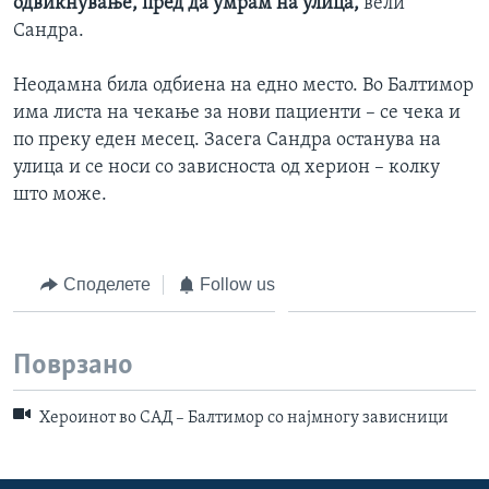
одвикнување, пред да умрам на улица,
вели
Сандра.
Неодамна била одбиена на едно место. Во Балтимор
има листа на чекање за нови пациенти – се чека и
по преку еден месец. Засега Сандра останува на
улица и се носи со зависноста од херион – колку
што може.
Споделете
Follow us
Поврзано
Хероинот во САД – Балтимор со најмногу зависници