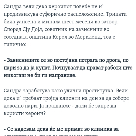
Сандра вели дека хероинот повеќе не и`
предизвикува еуфорично расположение. Трипати
била уапсена и минала шест месеци во затвор.
Според Сју Дојл, советник на зависници во
соседната општина Керол во Мериленд, тоа е
типично:
- Зависниците се во постојана потрага по дрога, по
пари за да ја купат. Почнуваат да прават работи што
никогаш не би ги направиле.
Сандра заработува како улична проститутка. Вели
дека и` требаат тројца клиенти на ден за да собере
доволно пари. Ја прашавме - дали ќе запре да
користи хероин?
- Се надевам дека ќе ме примат во клиника за