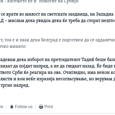
и - апсењето ќе и` помогне на Србија:
а се врати во милост на светската заедница, на Западна 
Д – мислам дека увидоа дека ќе треба да сторат нешто 
т, тоа е и знак дека Белград е подготвен да се оддалечи
чко минато:
надевам дека изборот на претседателот Тадиќ беше баз
сакаат да појдат напред, а не да гледаат назад. Ќе биде
вото Срби ќе реагира на ова. Очигледно, има некои ко
листи и кои веќе изразија несогласување, но верувам 
 тргне напред.
те
Follow us
Print