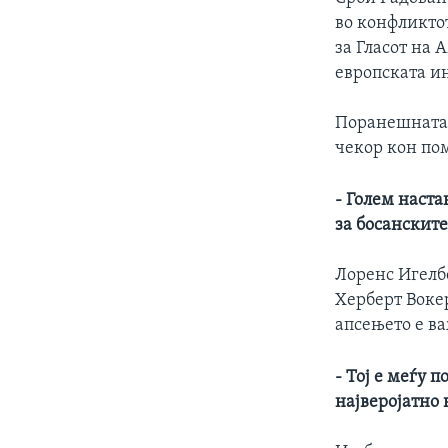
ИНТЕРВЈУА
во конфликто
за Гласот на 
европската и
Поранешната 
чекор кон по
- Голем наста
за босанските
Лоренс Игелб
Херберт Вокер
апсењето е в
- Тој е меѓу 
најверојатно 