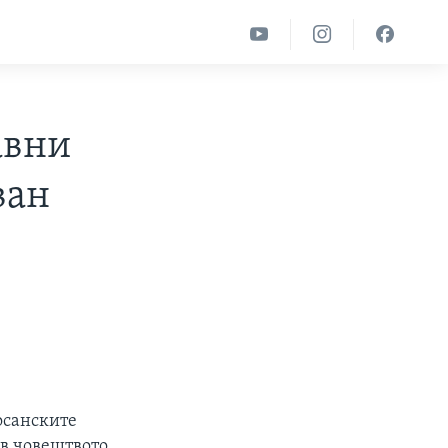
авни
ован
осанските
ив човештвото