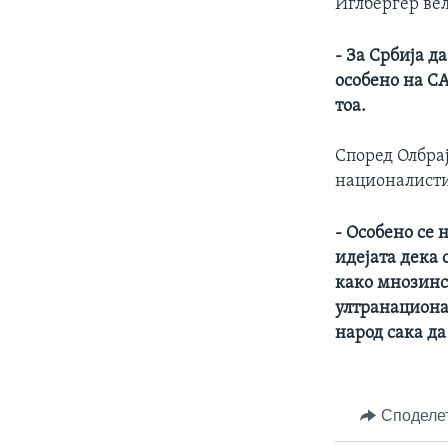
Иглбергер вел
- За Србија д
особено на СА
тоа.
Според Олбрај
националисти
- Особено се 
идејата дека 
како мнозинст
ултранациона
народ сака да
Споделе