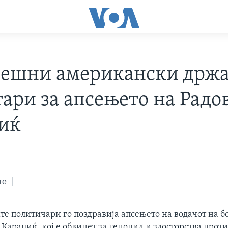
ешни американски држ
тари за апсењето на Рад
иќ
те
е политичари го поздравија апсењето на водачот на б
Караџиќ, кој е обвинет за геноцид и злосторства прот