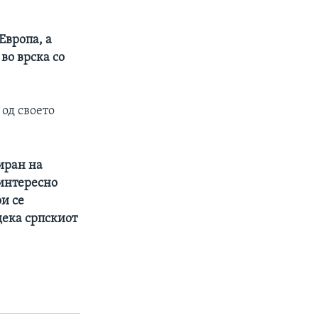
Европа, а
во врска со
 од своето
иран на
 интересно
и се
дека српскиот