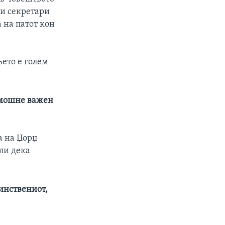
ни секретари
 на патот кон
ето е голем
е мошне важен
а на Џорџ
ли дека
динствениот,