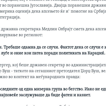
т во поранешна Југославија. Двајца поранешни држав
Америка оценија дека апсењето ќе и` помогне на Србија
нтеграција.
државна секретарка Медлин Олбрајт смета дека апсењ
мирување во регионот:
н. Требаше одамна да се случи. Фактот дека се случи 
 луѓе и оние кои патеа поради политиката на Караџиќ.
ергер, кој беше државен секретар во администрацијат
 Буш - таткото на сегашниот претседател Џорџ Буш, ве
ажно во контект на меѓународната правда:
последните од една мизерна група во бегство. Иако не е
најповеќе заслужуваше да биде фатен и казнет.