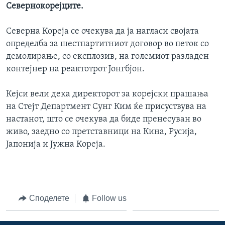
Севернокорејците.
Северна Кореја се очекува да ја нагласи својата
определба за шестпартитниот договор во петок со
демолирање, со експлозив, на големиот разладен
контејнер на реактотрот Јонгбјон.
Кејси вели дека директорот за корејски прашања
на Стејт Департмент Сунг Ким ќе присуствува на
настанот, што се очекува да биде пренесуван во
живо, заедно со претставници на Кина, Русија,
Јапонија и Јужна Кореја.
Споделете
Follow us