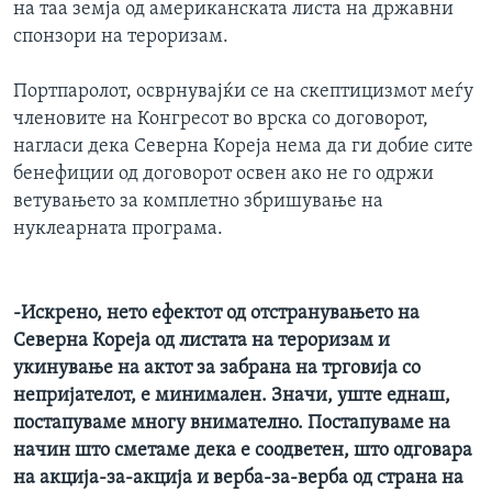
на таа земја од американската листа на државни
спонзори на тероризам.
Портпаролот, осврнувајќи се на скептицизмот меѓу
членовите на Конгресот во врска со договорот,
нагласи дека Северна Кореја нема да ги добие сите
бенефиции од договорот освен ако не го одржи
ветувањето за комплетно збришување на
нуклеарната програма.
-Искрено, нето ефектот од отстранувањето на
Северна Кореја од листата на тероризам и
укинување на актот за забрана на трговија со
непријателот, е минимален. Значи, уште еднаш,
постапуваме многу внимателно. Постапуваме на
начин што сметаме дека е соодветен, што одговара
на акција-за-акција и верба-за-верба од страна на