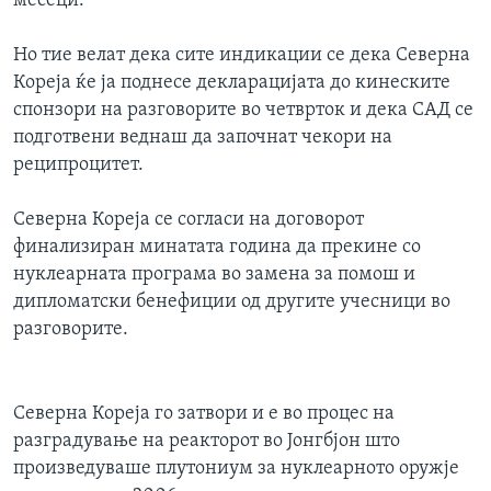
месеци.
ИНТЕРВЈУА
Јазици
Но тие велат дека сите индикации се дека Северна
Кореја ќе ја поднесе декларацијата до кинеските
спонзори на разговорите во четврток и дека САД се
подготвени веднаш да започнат чекори на
реципроцитет.
Северна Кореја се согласи на договорот
финализиран минатата година да прекине со
нуклеарната програма во замена за помош и
дипломатски бенефиции од другите учесници во
разговорите.
Северна Кореја го затвори и е во процес на
разградување на реакторот во Јонгбјон што
произведуваше плутониум за нуклеарното оружје