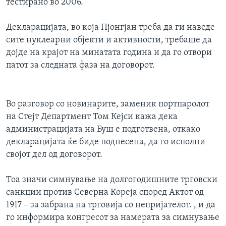
тестирано во 2006.
Декларацијата, во која Пјонгјан треба да ги наведе
сите нуклеарни објекти и активности, требаше да
дојде на крајот на минатата година и да го отвори
патот за следната фаза на договорот.
Во разговор со новинарите, заменик портпаролот
на Стејт Департмент Том Кејси кажа дека
администрацијата на Буш е подготвена, откако
декларацијата ќе биде поднесена, да го исполни
својот дел од договорот.
Тоа значи симнување на долгогодишните трговски
санкции против Северна Кореја според Актот од
1917 – за забрана на трговија со непријателот. , и да
го информира конгресот за намерата за симнување