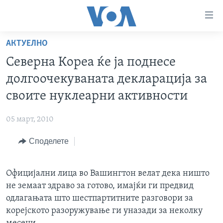
Линкови
за
пристапност
АКТУЕЛНО
ДОМА
Премини
Северна Кореа ќе ја поднесе
на
РУБРИКИ
долгоочекуваната декларација за
главната
ФОТОГАЛЕРИИ
САД
содржина
своите нуклеарни активности
Премини
ДОКУМЕНТАРЦИ
МАКЕДОНИЈА
до
05 март, 2010
АРХИВИРАНА ПРОГРАМА
СВЕТ
страната
Споделете
ЗА НАС
за
ЕКОНОМИЈА
NEWSFLASH - АРХИВА
навигација
ПОЛИТИКА
ВЕСТИ ОД САД ВО МИНУТА - АРХИВА
Пребарувај
Learning English
Официјални лица во Вашингтон велат дека ништо
ЗДРАВЈЕ
ИЗБОРИ ВО САД 2020 - АРХИВА
не земаат здраво за готово, имајќи ги предвид
НАКУСО...
НАУКА
одлагањата што шестпартитните разговори за
корејското разоружување ги уназади за неколку
УМЕТНОСТ И ЗАБАВА