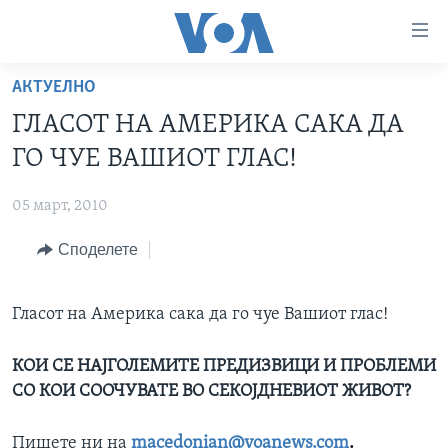
Линкови
за
пристапност
АКТУЕЛНО
ДОМА
Премини
ГЛАСОТ НА АМЕРИКА САКА ДА
на
РУБРИКИ
ГО ЧУЕ ВАШИОТ ГЛАС!
главната
ФОТОГАЛЕРИИ
САД
содржина
05 март, 2010
Премини
ДОКУМЕНТАРЦИ
МАКЕДОНИЈА
до
Споделете
АРХИВИРАНА ПРОГРАМА
СВЕТ
страната
ЗА НАС
за
ЕКОНОМИЈА
NEWSFLASH - АРХИВА
навигација
Гласот на Америка сака да го чуе Вашиот глас!
ПОЛИТИКА
ВЕСТИ ОД САД ВО МИНУТА - АРХИВА
Пребарувај
Learning English
ЗДРАВЈЕ
ИЗБОРИ ВО САД 2020 - АРХИВА
КОИ СЕ НАЈГОЛЕМИТЕ ПРЕДИЗВИЦИ И ПРОБЛЕМИ
СО КОИ СООЧУВАТЕ ВО СЕКОЈДНЕВИОТ ЖИВОТ?
НАКУСО...
НАУКА
УМЕТНОСТ И ЗАБАВА
Пишете ни на
macedonian@voanews.com
.