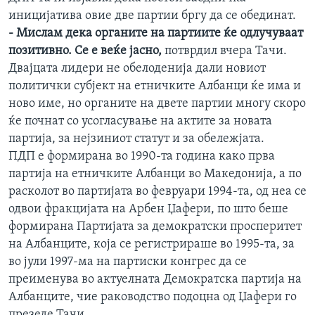
иницијатива овие две партии бргу да се обединат.
-
Мислам дека органите на партиите ќе одлучуваат
позитивно. Се е веќе јасно,
потврдил вчера Тачи.
Двајцата лидери не обелоденија дали новиот
политички субјект на етничките Албанци ќе има и
ново име, но органите на двете партии многу скоро
ќе почнат со усогласување на актите за новата
партија, за нејзиниот статут и за обележјата.
ПДП е формирана во 1990-та година како прва
партија на етничките Албанци во Македонија, а по
расколот во партијата во февруари 1994-та, од неа се
одвои фракцијата на Арбен Џафери, по што беше
формирана Партијата за демократски просперитет
на Албанците, која се регистрираше во 1995-та, за
во јули 1997-ма на партиски конгрес да се
преименува во актуелната Демократска партија на
Албанците, чие раководство подоцна од Џафери го
презеде Тачи.