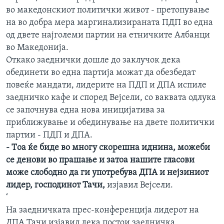
во македoнскиот политички живот - претопување
ИНТЕРВЈУА
Јазици
на во добра мера маргинализираната ПДП во една
од двете најголеми партии на етничките Албанци
во Македонија.
Откако заеднички дошле до заклучок дека
обединети во една партија можат да обезбедат
повеќе мандати, лидерите на ПДП и ДПА испиле
заедничко кафе и според Вејсели, со ваквата одлука
се започнува една нова иницијатива за
приближување и обединување на двете политички
партии - ПДП и ДПА.
- Tоа ќе биде во многу скорешна иднина, можеби
се денови во прашање и затоа нашите гласови
може слободно да ги употребува ДПА и нејзиниот
лидер, господинот Тачи,
изјавил Вејсели.
‘
На заедничката прес-конференција лидерот на
ДПА Тачи изјавил дека постои заедничка