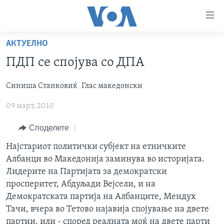
Линкови
за
пристапност
АКТУЕЛНО
ДОМА
Премини
ПДП се спојува со ДПА
на
РУБРИКИ
главната
Синиша Станковиќ
Глас македонски
ФОТОГАЛЕРИИ
САД
содржина
Премини
09 март, 2010
ДОКУМЕНТАРЦИ
МАКЕДОНИЈА
до
АРХИВИРАНА ПРОГРАМА
СВЕТ
Споделете
страната
ЗА НАС
за
ЕКОНОМИЈА
NEWSFLASH - АРХИВА
Најстариот политички субјект на етничките
навигација
Албанци во Македонија заминува во историјата.
ПОЛИТИКА
ВЕСТИ ОД САД ВО МИНУТА - АРХИВА
Пребарувај
Learning English
Лидерите на Партијата за демократски
ЗДРАВЈЕ
ИЗБОРИ ВО САД 2020 - АРХИВА
просперитет, Абдуљади Вејсели, и на
Демократската партија на Албанците, Мендух
НАКУСО...
НАУКА
Тачи, вчера во Тетово најавија спојување на двете
УМЕТНОСТ И ЗАБАВА
партии, или - според реалната моќ на двете парти