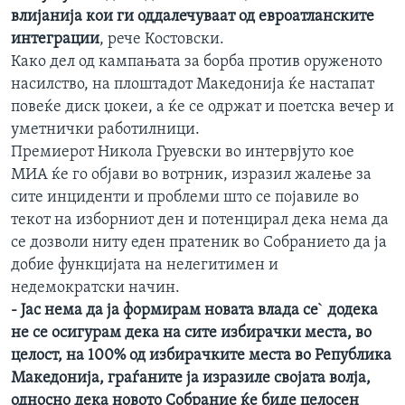
влијанија кои ги оддалечуваат од евроатланските
интеграции
, рече Костовски.
Како дел од кампањата за борба против оруженото
насилство, на плоштадот Македонија ќе настапат
повеќе диск џокеи, а ќе се одржат и поетска вечер и
уметнички работилници.
Премиерот Никола Груевски во интервјуто кое
МИА ќе го објави во вотрник, изразил жалење за
сите инциденти и проблеми што се појавиле во
текот на изборниот ден и потенцирал дека нема да
се дозволи ниту еден пратеник во Собранието да ја
добие функцијата на нелегитимен и
недемократски начин.
- Јас нема да ја формирам новата влада се` додека
не се осигурам дека на сите избирачки места, во
целост, на 100% од избирачките места во Република
Македонија, граѓаните ја изразиле својата волја,
односно дека новото Собрание ќе биде целосен