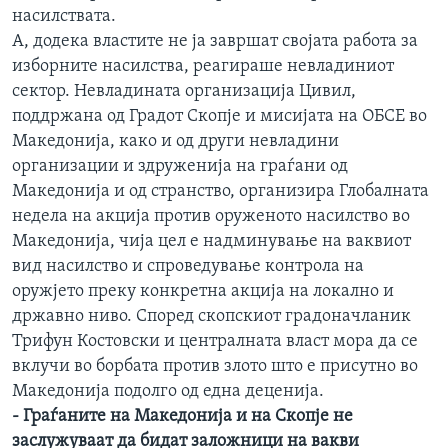
насилствата.
А, додека властите не ја завршат својата работа за
изборните насилства, реагираше невладиниот
сектор. Невладината организација Цивил,
поддржана од Градот Скопје и мисијата на ОБСЕ во
Македонија, како и од други невладини
организации и здруженија на граѓани од
Македонија и од странство, организира Глобалната
недела на акција против оруженото насилство во
Македонија, чија цел е надминување на ваквиот
вид насилство и спроведување контрола на
оружјето преку конкретна акција на локално и
државно ниво. Според скопскиот градоначланик
Трифун Костовски и централната власт мора да се
вклучи во борбата против злото што е присутно во
Македонија подолго од една деценија.
- Граѓаните на Македонија и на Скопје не
заслужуваат да бидат заложници на вакви