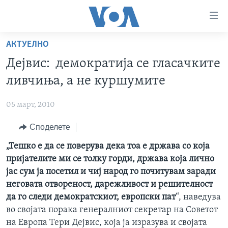
Линкови
за
пристапност
АКТУЕЛНО
ДОМА
Премини
Дејвис: демократија се гласачките
на
РУБРИКИ
ливчиња, а не куршумите
главната
ФОТОГАЛЕРИИ
САД
содржина
05 март, 2010
Премини
ДОКУМЕНТАРЦИ
МАКЕДОНИЈА
до
Споделете
АРХИВИРАНА ПРОГРАМА
СВЕТ
страната
ЗА НАС
„Тешко е да се поверува дека тоа е држава со која
за
ЕКОНОМИЈА
NEWSFLASH - АРХИВА
пријателите ми се толку горди, држава која лично
навигација
ПОЛИТИКА
ВЕСТИ ОД САД ВО МИНУТА - АРХИВА
јас сум ја посетил и чиј народ го почитувам заради
Пребарувај
Learning English
ЗДРАВЈЕ
ИЗБОРИ ВО САД 2020 - АРХИВА
неговата отвореност, дарежливост и решителност
да го следи демократскиот, европски пат
“, наведува
НАКУСО...
НАУКА
во својата порака генералниот секретар на Советот
УМЕТНОСТ И ЗАБАВА
на Европа Тери Дејвис, која ја изразува и својата