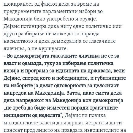
шокираност од фактот дека за време на
ИНТЕРВЈУА
Јазици
предвремените парламентани избори во
Македонија било употребено и оружје.
Дејвис потенцира дека ниту едно политичко или
друго разбирање не може да го оправда
насилството и дека демократија се гласачките
ливчиња, а не куршумите.
- Во демократијата гласачките ливчиња не се за
власт и одмазда, туку за избирање политичка
визија и програма за иднината на државата, вели
Дејвис, според кого и победниците, и губитниците
на изборите ја делат одговорноста за целосниот
напредок на Македонија. Затоа, иако смета дека
дека напредокот на Македонија кон демократија
„не треба да биде изместен поради трагичните
инциденти од неделата“,
Дејвис ги повика
македонските власти да извршат истрага и да ги
изнесат пред лицето на правдата извршителите на