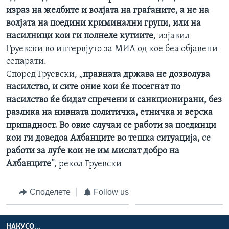
израз на желбите и волјата на граѓаните, а не на
волјата на поедини криминални групи, или на
насилници кои ги полнеле кутиите
, изјавил
Груевски во интервјуто за МИА од кое беа објавени
сепарати.
Според Груевски, „
правната држава не дозволува
насилство, и сите оние кои ќе посегнат по
насилство ќе бидат спречени и санкционирани, без
разлика на нивната политичка, етничка и верска
припадност. Во овие случаи се работи за поединци
кои ги доведоа Албанците во тешка ситуација, се
работи за луѓе кои не им мислат добро на
Албанците
”, рекол Груевски
Споделете
Follow us
НАКУСО...