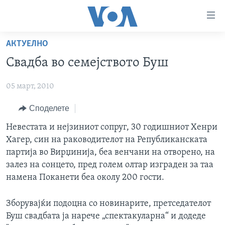
Линкови
за
пристапност
АКТУЕЛНО
ДОМА
Премини
Свадба во семејството Буш
на
РУБРИКИ
главната
05 март, 2010
ФОТОГАЛЕРИИ
САД
содржина
Премини
ДОКУМЕНТАРЦИ
Споделете
МАКЕДОНИЈА
до
АРХИВИРАНА ПРОГРАМА
СВЕТ
Невестата и нејзиниот сопруг, 30 годишниот Хенри
страната
Хагер, син на раководителот на Републиканската
ЗА НАС
за
ЕКОНОМИЈА
NEWSFLASH - АРХИВА
партија во Вирџинија, беа венчани на отворено, на
навигација
ПОЛИТИКА
ВЕСТИ ОД САД ВО МИНУТА - АРХИВА
залез на сонцето, пред голем олтар изграден за таа
Пребарувај
Learning English
намена Поканети беа околу 200 гости.
ЗДРАВЈЕ
ИЗБОРИ ВО САД 2020 - АРХИВА
НАКУСО...
НАУКА
Зборувајќи подоцна со новинарите, претседателот
Буш свадбата ја нарече „спектакуларна“ и додеде
УМЕТНОСТ И ЗАБАВА