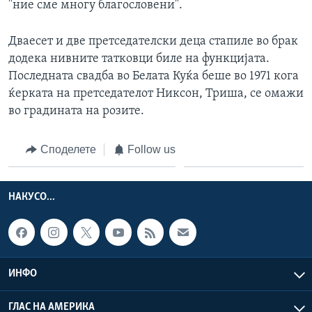
"ние сме многу благословени".
ИНТЕРВЈУА
Јазици
Дваесет и две претседателски деца стапиле во брак
додека нивните татковци биле на функцијата.
Последната свадба во Белата Куќа беше во 1971 кога
ќерката на претседателот Никсон, Триша, се омажи
во градината на розите.
Споделете
Follow us
НАКУСО...
ИНФО
ГЛАС НА АМЕРИКА