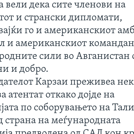
а вели дека сите членови на
тот и странски дипломати,
вајќи го и американскиот ам
ул и американскиот командан
родните сили во Авганистан 
ни и добро.
дателот Карзаи преживеа не
а атентат откако дојде на
јата по соборувањето на Тали
д страна на меѓународната
ија предводена од САД кон кр