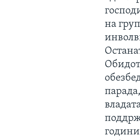
господ
на груп
инволв
Остана
Обидот 
обезбе
парада,
владат
поддржа
години