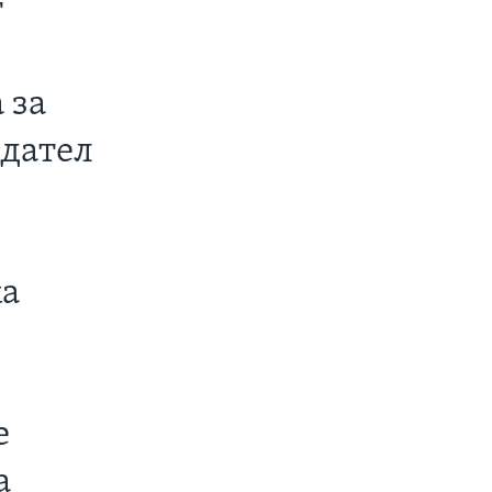
т
 за
едател
ка
е
а