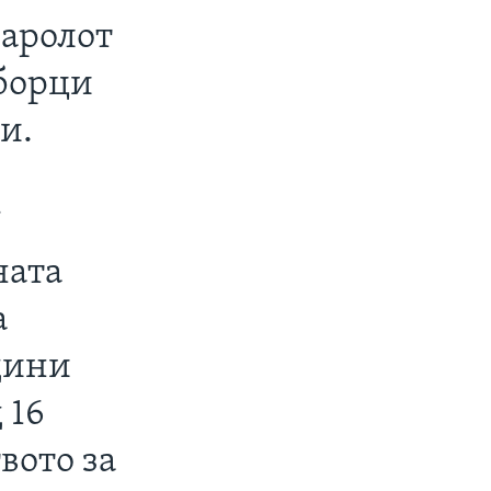
паролот
 борци
и.
ј
ната
а
дини
 16
вото за