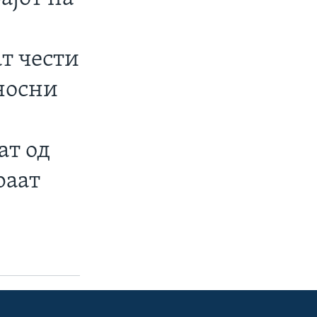
т чести
носни
ат од
раат