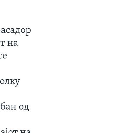
басадор
т на
се
колку
бан од
ајот на