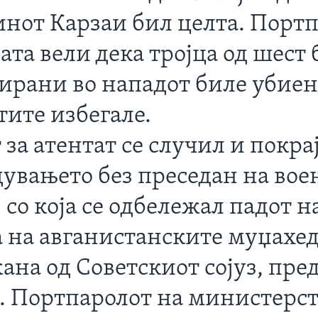
инот Карзаи бил целта. Порт
ата вели дека тројца од шест
ирани во нападот биле убиен
тите избегале.
за атентат се случил и покра
дувањето без преседан на вое
 со која се одбележал падот н
а на авганистанските муџахе
на од Советскиот сојуз, пред
. Портпаролот на министерст