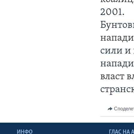
2001.
Бунтов
напади
сили и
нападит
власт в
странс
Споделе
ИНФО
ГЛАС НА