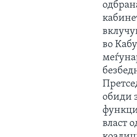
одбран
кабине
вклучу
во Каб
меѓуна
безбед
Претсе
обиди з
функци
власт о
коалиц