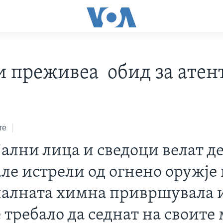
и преживеа обид за атен
те
ални лица и сведоци велат де
ле истрели од огнено оружје 
алната химна привршувала 
 требало да седнат на своите