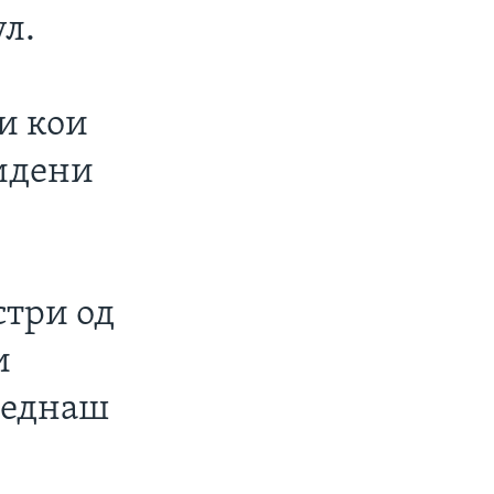
ул.
и
и кои
видени
стри од
и
веднаш