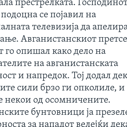
ала престрелката. Господино
 подоцна се појавил на
алната телевизија да апелира
ање. Авганистанскиот претс
т го опишал како дело на
ателите на авганистанската
ост и напредок. Тој додал де
ите сили брзо ги опколиле, и
е некои од осомничените.
нските бунтовници ја презел
носта за нападот велејќи дек