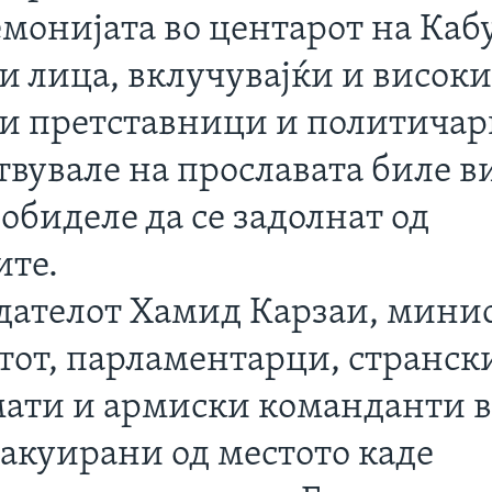
монијата во центарот на Каб
и лица, вклучувајќи и висок
и претставници и политичар
твувале на прославата биле 
 обиделе да се задолнат од
ите.
дателот Хамид Карзаи, мини
тот, парламентарци, странск
ати и армиски команданти 
вакуирани од местото каде