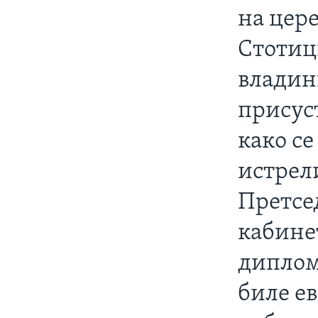
ИНТЕРВЈУА
на цере
Стотиц
владин
присус
како се
истрел
Претсе
кабине
диплом
биле е