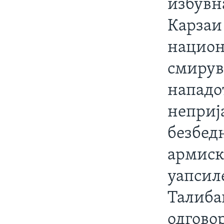
избувн
Карзаи
национ
смирув
нападо
неприј
безбедн
армиск
уапсил
Талиба
одговор