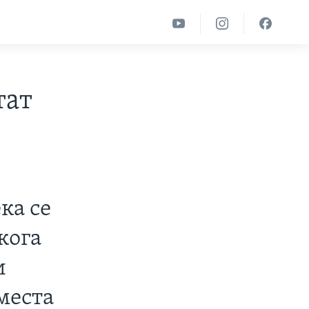
тат
ка се
кога
и
 места