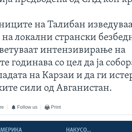
ниците на Талибан изведуваа
 на локални странски безбед
 ветуваат интензивирање на
е годинава со цел да ја собор
ладата на Карзаи и да ги исте
ките сили од Авганистан.
те
Follow us
Print
 АМЕРИКА
НАКУСО...