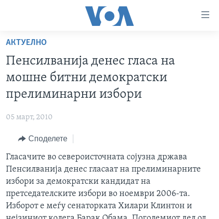
Линкови
за
пристапност
АКТУЕЛНО
ДОМА
Премини
Пенсилванија денес гласа на
на
РУБРИКИ
мошне битни демократски
главната
ФОТОГАЛЕРИИ
САД
содржина
прелиминарни избори
Премини
ДОКУМЕНТАРЦИ
МАКЕДОНИЈА
до
05 март, 2010
АРХИВИРАНА ПРОГРАМА
СВЕТ
страната
Споделете
ЗА НАС
за
ЕКОНОМИЈА
NEWSFLASH - АРХИВА
навигација
Гласачите во североисточната сојузна држава
ПОЛИТИКА
ВЕСТИ ОД САД ВО МИНУТА - АРХИВА
Пребарувај
Learning English
Пенсилванија денес гласаат на прелиминарните
ЗДРАВЈЕ
ИЗБОРИ ВО САД 2020 - АРХИВА
избори за демократски кандидат на
НАКУСО...
претседателските избори во ноември 2006-та.
НАУКА
Изборот е меѓу сенаторката Хилари Клинтон и
УМЕТНОСТ И ЗАБАВА
нејзиниот колега Барак Обама. Поголемиот дел од