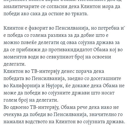
ИНТЕРВЈУА
аналитичарите се согласни дека Клинтон мора да
Јазици
победи ако сака да остане во трката.
Клинтон е фаворит во Пенсилванија, но потребна и`
е победа со голема разлика за да добие што е
можно повеќе делегати од оваа сојузна држава за
да се приближи до противакндидатот Обама кој во
моментов води во севкупниот број на освоени
делегати.
Клинтон во ТВ-интервју денес порача дека
победата во Пенсилванија, заедно со досегашните
во Калифорнија и Њујорк, ќе докаже дека Обама не
може да победи во сојузните држави што носат
голем број на делегати.
Во одвоено ТВ-интервју, Обама рече дека иако не
очекува да победи во Пенсилванија, значително го
намалил водството на Клинтон во сојузната држава.