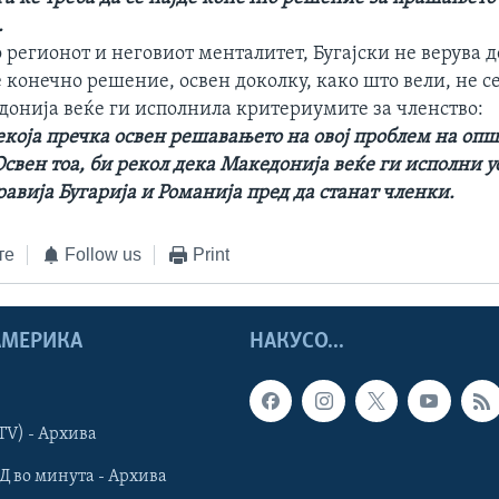
.
 регионот и неговиот менталитет, Бугајски не верува 
конечно решение, освен доколку, како што вели, не се
донија веќе ги исполнила критериумите за членство:
екоја пречка освен решавањето на овој проблем на опш
Освен тоа, би рекол дека Македонија веќе ги исполни у
авија Бугарија и Романија пред да станат членки.
те
Follow us
Print
 АМЕРИКА
НАКУСО...
TV) - Архива
Д во минута - Архива