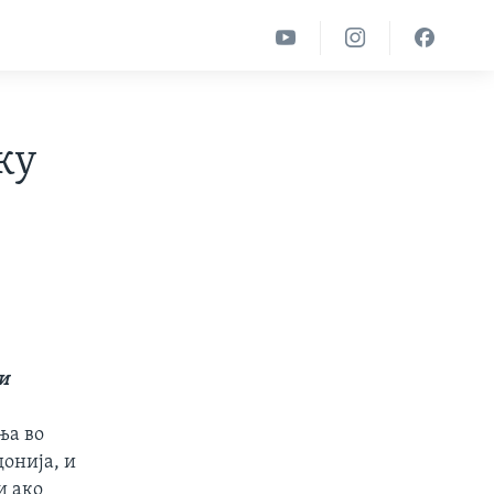
ку
и
ња во
онија, и
и ако