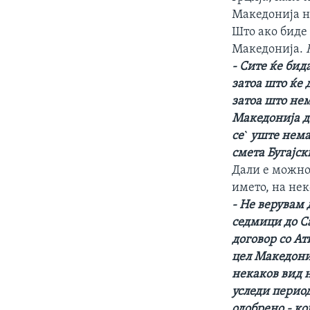
ИНТЕРВЈУА
Македонија н
Што ако биде 
Македонија.
- Сите ќе бид
затоа што ќе
затоа што нем
Македонија да
се` уште нема
смета Бугајск
Дали е можно
името, на не
- Не верувам 
седмици до Са
договор со Ат
цел Македониј
некаков вид 
уследи период
одобрено - ко