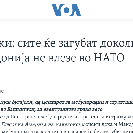
ки: сите ќе загубат докол
онија не влезе во НАТО
те
ануш Бугајски, од Центарот за меѓународни и стратешк
во Вашингтон, за евентуалното грчко вето
ки
од Центарот за меѓународни и стратешки истражува
а
Гласот на Америка на македонски
oцени дека и Макед
и меѓународната заедница во целост ќе бидат губитниц