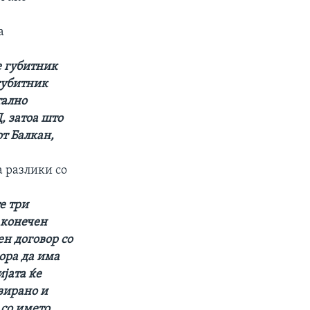
а
е губитник
губитник
тално
, затоа што
от Балкан,
 разлики со
е три
 конечен
ен договор со
ора да има
јата ќе
изирано и
со името,