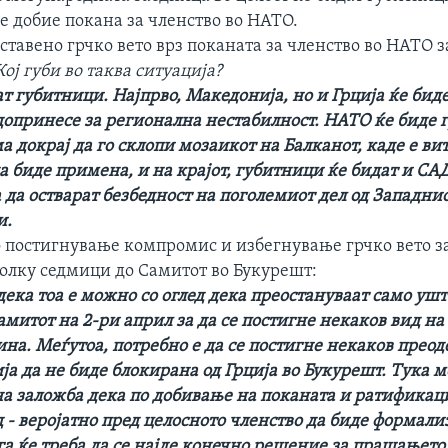
е добие покана за членство во НАТО.
ставено грчко вето врз поканата за членство во НАТО з
Кој губи во таква ситуација?
ат губитници. Најпрво, Македонија, но и Грција ќе бид
 допринесе за регионална нестабилност. НАТО ќе биде 
а докрај да го склопи мозаикот на Балканот, каде е ви
 биде примена, и на крајот, губитници ќе бидат и САД
 да остварат безбедност на поголемиот дел од Западни
и.
 постигнување компромис и избегнување грчко вето за
колку седмици до Самитот во Букурешт:
дека тоа е можно со оглед дека преостануваат само ушт
митот на 2-ри април за да се постигне некаков вид на
ина. Меѓутоа, потребно е да се постигне некаков преод
а да не биде блокирана од Грција во Букурешт. Тука м
на заложба дека по добивање на поканата и ратификаци
 - веројатно пред целосното членство да биде формал
га ќе треба да се најде конечно решение за прашањето 