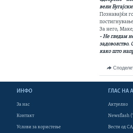
вели Бугајски
Познавајќи го
постигнување 
За него, Маке
- Не гледам н
задоволство. 
како што напр
Споделе
ИНФО
ГЛАС НА
За нас
Актуелно
Контакт
Newsflash (
Learning English
Услови за користење
Вести од СА