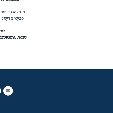
дека е можно
 случи чудо.
то
словите, исто