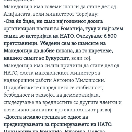
ИНТЕРВЈУА
Македонија има големи шанси да стане дел од
Јазици
Алијансата, вели министерот Чоројану:
-Ова ќе биде, не само најголемиот досега
организиран настан во Романија, туку и најголем
самит во историјата на НАТО. Очекуваме 6.500
претставници. Убедени сем во шансите на
Македонија да добие покана, да го наречеме,
нашиот самит во Букурешт
, вели тој.
Македонија има силни причини да стане дел од
НАТО, смета македонскиот министер за
надворешни работи Антонио Милошоски.
Придобивките според него се стабилност,
безбедност и развојот на демократијата,
споделување на вредностите со другите членки и
позитивно влинание врз економскиот развој:
-Досега немало грешка во однос на
предвидувањата за проширувањето на НАТО.