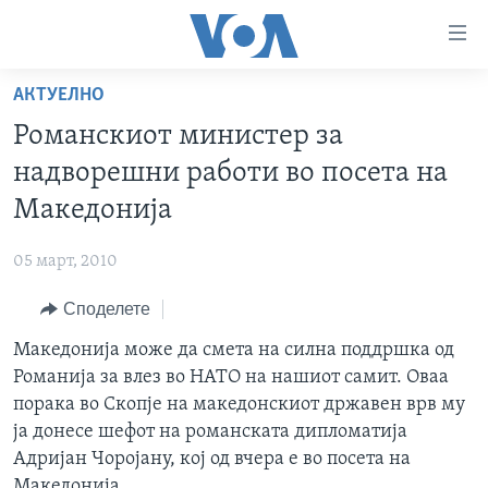
Линкови
за
пристапност
АКТУЕЛНО
ДОМА
Премини
Романскиот министер за
на
РУБРИКИ
надворешни работи во посета на
главната
ФОТОГАЛЕРИИ
САД
содржина
Македонија
Премини
ДОКУМЕНТАРЦИ
МАКЕДОНИЈА
до
05 март, 2010
АРХИВИРАНА ПРОГРАМА
СВЕТ
страната
Споделете
ЗА НАС
за
ЕКОНОМИЈА
NEWSFLASH - АРХИВА
навигација
Македонија може да смета на силна поддршка од
ПОЛИТИКА
ВЕСТИ ОД САД ВО МИНУТА - АРХИВА
Пребарувај
Learning English
Романија за влез во НАТО на нашиот самит. Оваа
ЗДРАВЈЕ
ИЗБОРИ ВО САД 2020 - АРХИВА
порака во Скопје на македонскиот државен врв му
НАКУСО...
ја донесе шефот на романската дипломатија
НАУКА
Адријан Чоројану, кој од вчера е во посета на
УМЕТНОСТ И ЗАБАВА
Македонија.