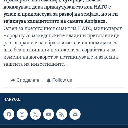
Примерите на Романија, Бугарија, Полска
докажуваат дека приклучувањето кон НАТО е
успех и придонесува за развој на земјата, но и ги
зајакнува капацитетите на самата Алијанса.
Освен за претстојниот самит на НАТО, министерот
Чоројану со македонските владини претставници
разговараше и за образовнието и економијата, за
што беа потпишани протоколи за соработка и за
измени на договорот за поттикнување и взаемна
заштита на инвестициите.
Споделете
Follow us
НАКУСО...