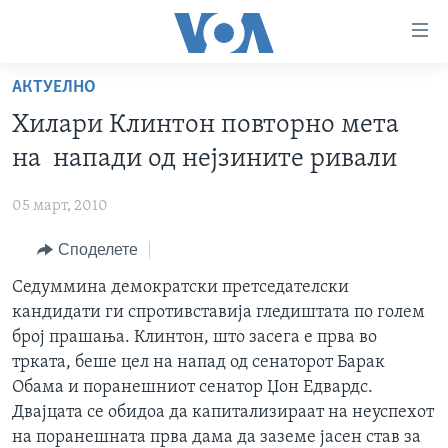
Линкови
за
пристапност
АКТУЕЛНО
ДОМА
Премини
Хилари Клинтон повторно мета
на
РУБРИКИ
на напади од нејзините ривали
главната
ФОТОГАЛЕРИИ
САД
содржина
05 март, 2010
Премини
ДОКУМЕНТАРЦИ
МАКЕДОНИЈА
до
Споделете
АРХИВИРАНА ПРОГРАМА
СВЕТ
страната
ЗА НАС
Седуммина демократски претседателски
за
ЕКОНОМИЈА
NEWSFLASH - АРХИВА
кандидати ги спротивставија гледиштата по голем
навигација
ПОЛИТИКА
ВЕСТИ ОД САД ВО МИНУТА - АРХИВА
број прашања. Клинтон, што засега е прва во
Пребарувај
Learning English
ЗДРАВЈЕ
ИЗБОРИ ВО САД 2020 - АРХИВА
трката, беше цел на напад од сенаторот Барак
Обама и поранешниот сенатор Џон Едвардс.
НАКУСО...
НАУКА
Двајцата се обидоа да капитализираат на неуспехот
УМЕТНОСТ И ЗАБАВА
на поранешната прва дама да заземе јасен став за