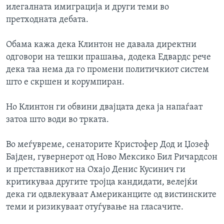
илегалната имиграција и други теми во
ИНТЕРВЈУА
Јазици
претходната дебата.
Обама кажа дека Клинтон не давала директни
одговори на тешки прашања, додека Едвардс рече
дека таа нема да го промени политичкиот систем
што е скршен и корумпиран.
Но Клинтон ги обвини двајцата дека ја напаѓаат
затоа што води во трката.
Во меѓувреме, сенаторите Кристофер Дод и Џозеф
Бајден, гувернерот од Ново Мексико Бил Ричардсон
и претставникот на Охајо Денис Кусинич ги
критикуваа другите тројца кандидати, велејќи
дека ги одвлекуваат Американците од вистинските
теми и ризикуваат отуѓување на гласачите.