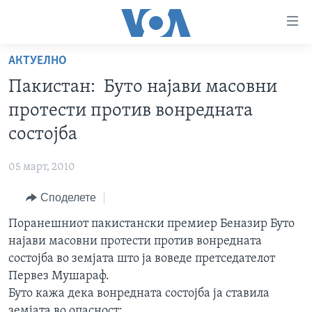
Линкови
за
пристапност
АКТУЕЛНО
ДОМА
Премини
Пакистан: Буто најави масовни
на
РУБРИКИ
протести против вонредната
главната
ФОТОГАЛЕРИИ
САД
содржина
состојба
Премини
ДОКУМЕНТАРЦИ
МАКЕДОНИЈА
до
05 март, 2010
АРХИВИРАНА ПРОГРАМА
СВЕТ
страната
Споделете
ЗА НАС
за
ЕКОНОМИЈА
NEWSFLASH - АРХИВА
навигација
Поранешниот пакистански премиер Беназир Буто
ПОЛИТИКА
ВЕСТИ ОД САД ВО МИНУТА - АРХИВА
Пребарувај
Learning English
најави масовни протести против вонредната
ЗДРАВЈЕ
ИЗБОРИ ВО САД 2020 - АРХИВА
состојба во земјата што ја воведе претседателот
НАКУСО...
Первез Мушараф.
НАУКА
Буто кажа дека вонредната состојба ја ставила
УМЕТНОСТ И ЗАБАВА
земјата во опасност: