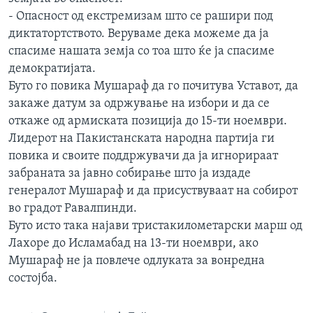
ИНТЕРВЈУА
- Опасност од екстремизам што се рашири под
Јазици
диктатортството. Веруваме дека можеме да ја
спасиме нашата земја со тоа што ќе ја спасиме
демократијата.
Буто го повика Мушараф да го почитува Уставот, да
закаже датум за одржување на избори и да се
откаже од армиската позиција до 15-ти ноември.
Лидерот на Пакистанската народна партија ги
повика и своите поддржувачи да ја игнорираат
забраната за јавно собирање што ја издаде
генералот Мушараф и да присуствуваат на собирот
во градот Равалпинди.
Буто исто така најави тристакилометарски марш од
Лахоре до Исламабад на 13-ти ноември, ако
Мушараф не ја повлече одлуката за вонредна
состојба.