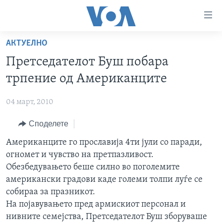
Линкови
за
пристапност
АКТУЕЛНО
ДОМА
Премини
Претседателот Буш побара
на
РУБРИКИ
трпение од Американците
главната
ФОТОГАЛЕРИИ
САД
содржина
04 март, 2010
Премини
ДОКУМЕНТАРЦИ
МАКЕДОНИЈА
до
Споделете
АРХИВИРАНА ПРОГРАМА
СВЕТ
страната
ЗА НАС
Американците го прославија 4ти јули со паради,
за
ЕКОНОМИЈА
NEWSFLASH - АРХИВА
огномет и чувство на претпазливост.
навигација
ПОЛИТИКА
ВЕСТИ ОД САД ВО МИНУТА - АРХИВА
Обезбедувањето беше силно во поголемите
Пребарувај
Learning English
ЗДРАВЈЕ
ИЗБОРИ ВО САД 2020 - АРХИВА
американски градови каде големи толпи луѓе се
собираа за празникот.
НАКУСО...
НАУКА
На појавувањето пред армискиот персонал и
УМЕТНОСТ И ЗАБАВА
нивните семејства, Претседателот Буш зборуваше