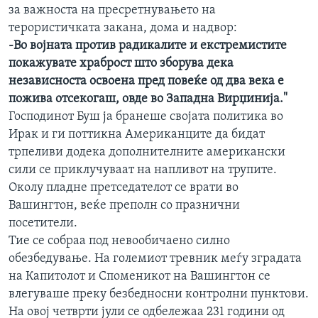
за важноста на пресретнувањето на
ИНТЕРВЈУА
Јазици
терористичката закана, дома и надвор:
-Во војната против радикалите и екстремистите
покажувате храброст што зборува дека
независноста освоена пред повеќе од два века е
пожива отсекогаш, овде во Западна Вирџинија."
Господинот Буш ја бранеше својата политика во
Ирак и ги поттикна Американците да бидат
трпеливи додека дополнителните американски
сили се приклучуваат на напливот на трупите.
Околу пладне претседателот се врати во
Вашингтон, веќе преполн со празнични
посетители.
Тие се собраа под невообичаено силно
обезбедување. На големиот тревник меѓу зградата
на Капитолот и Споменикот на Вашингтон се
влегуваше преку безбедносни контролни пунктови.
На овој четврти јули се одбележаа 231 години од