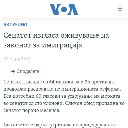
Линкови
за
пристапност
АКТУЕЛНО
ДОМА
Премини
Сенатот изгласа оживување на
на
РУБРИКИ
законот за имиграција
главната
ФОТОГАЛЕРИИ
САД
содржина
04 март, 2010
Премини
ДОКУМЕНТАРЦИ
МАКЕДОНИЈА
до
Споделете
АРХИВИРАНА ПРОГРАМА
СВЕТ
страната
ЗА НАС
Сенатот гласаше со 64 гласови за и 35 против да
за
ЕКОНОМИЈА
NEWSFLASH - АРХИВА
продолжи расправата по имиграционата реформа.
навигација
ПОЛИТИКА
ВЕСТИ ОД САД ВО МИНУТА - АРХИВА
Беа потребни 60 гласови за усвојување на мерката
Пребарувај
Learning English
ЗДРАВЈЕ
ИЗБОРИ ВО САД 2020 - АРХИВА
во сенатот од сто членови. Сличен обид пропадна во
сенатот порано месецов.
НАКУСО...
НАУКА
УМЕТНОСТ И ЗАБАВА
Гласањето се одржа утринава по процедуралната