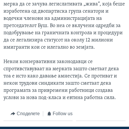
мерка да се зачува легислативата „жива“, која беше
ИНТЕРВЈУА
Јазици
изработена од двопартиска група сенатори и
водечки членови на администрацијата на
претседателот Буш. Во неа се вклучени одредби за
подобрување на граничната контрола и процедури
да се легализира статусот на околу 12 милиони
имигранти кои се илегално во земјата.
Некои конзервативни законодавци се
спротивставуваат на мерката зашто сметаат дека
тоа е исто како давање амнестија. Се противат и
некои трудови синдикати зашто сметаат дека
програмата за привремени работници создава
услови за нова под-класа и евтина работна сила.
Споделете
Follow us