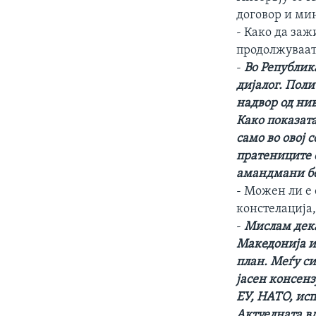
ИНТЕРВЈУА
договор и ми
- Како да заж
продолжуваат
-
Во Републик
дијалог. Поли
надвор од нив
Како показата
само во овој 
пратениците о
амандмани беа
- Можен ли е
констелација
-
Мислам дека
Македонија и
план. Меѓу си
јасен консенз
ЕУ, НАТО, ис
Актуелната вл