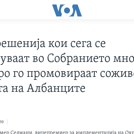
ешенија кои сега се
суваат во Собранието мн
ро го промовираат сожив
та на Албанците
те
Имер Селмани, вицепремиер за имплементација на Ох