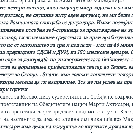
или застој на правата на Албанците во Македонија?
те четири месеци, како вицепремиер задолжен за им
т договор, не слушнав ниту еден аргумет, не ми беше 
дека Рамковната спогодба се деградира. Имам постојан
аправивме посебна веб-страница за промовирање на в
оговор, ги зголемивме средствата за први вработувања
о не се мнозинство за три и пол пати – или од 46 мил
аа предвидено СДСМ и ДУИ, на 150 милиони денари. О
 евра за доиградба на универзитетската библиотека в
дства за формирање прифесионален театар во Тетово, з
итут во Скопје... Значи, има големи конктетни чекор
етири месеци да ги направиме. Тоа не им успеа на пр
тири години.
сност за Косово, ниту суверенитет на Србија не содржи
 претставник на Обединетите нации Марти Ахтисари, к
 го претстави својот предлог за идниот статус на Косо
ој на настаните да има негативна импликација врз Ма
Ахтисари има целосна поддршка во клучните држави к