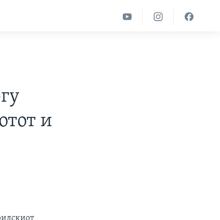
огу
отот и
ридскиот