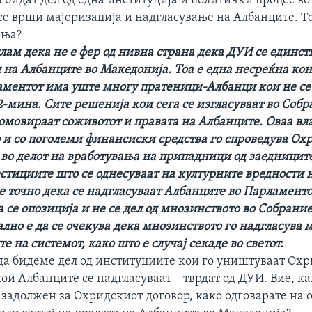
 бидат дел од една институција и политички процес во 
се врши мајоризација и надгласување на Албанците. Т
ења?
лам дека не е фер од нивна страна дека ДУИ се единс
 на Албанците во Македонија. Тоа е една несреќна кон
ламентот има уште многу пратеници-Албанци кои не се
2-мина. Сите решенија кои сега се изгласуваат во Соб
ромовираат соживотот и правата на Албанците. Оваа вл
и со поголеми финансиски средства го спроведува Ох
 во делот на вработувања на припадници од заедниците
стициите што се однесуваат на културните вредности 
е точно дека се надгласуваат Албанците во Парламенто
а се опозиција и не се дел од мнозинството во Собрание
лно е да се очекува дека мнозинството го надгласува 
е на системот, како што е случај секаде во светот.
да бидеме дел од институциите кои го уништуваат Ох
кои Албанците се надгласуваат – тврдат од ДУИ. Вие, к
задолжен за Охридскиот договор, како одговарате на 