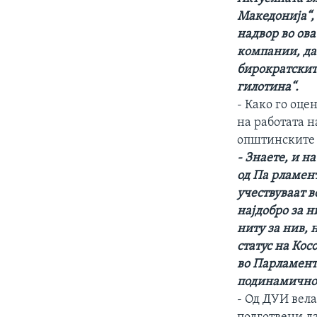
Македонија“,
надвор во ова
компании, да 
бирократскит
гилотина“.
- Како го оце
на работата н
општинските
- Знаете, и н
од Па рламент
учествуваат в
најдобро за н
ниту за нив,
статус на Ко
во Парламент
подинамично 
- Од ДУИ вела