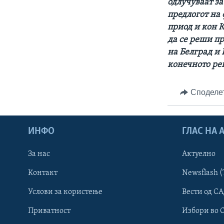
одлучуваат за
предлогот на
приод и кон К
да се реши п
на Белград и 
конечното ре
Споделе
ИНФО
ГЛАС НА
За нас
Актуелно
Контакт
Newsflash (
Learning English
Услови за користење
Вести од СА
Приватност
Избори во 
НАКУСО...