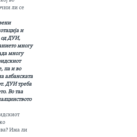
кој во
очни ли се
твени
отација и
 од ДУИ,
ранието многу
ада многу
ридскиот
, па и во
на албанската
т. ДУИ треба
то. Во таа
малцинството
ридскиот
ако
ова? Има ли