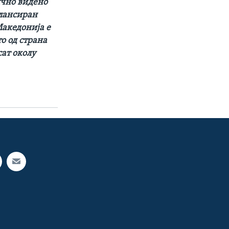
ично видено
алансиран
Македонија е
о од страна
сат околу