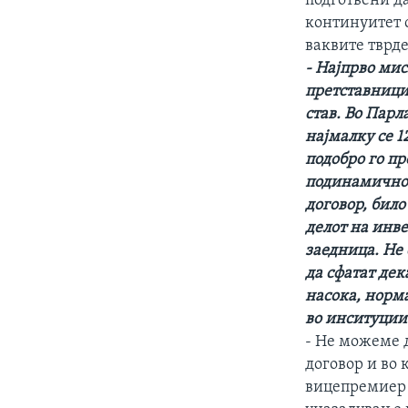
подготвени да
континуитет 
ваквите тврд
- Најпрво мис
претставници
став. Во Пар
најмалку се 1
подобро го п
подинамично 
договор, било
делот на инве
заедница. Не 
да сфатат дек
насока, норма
во инситуциит
- Не можеме 
договор и во 
вицепремиер 