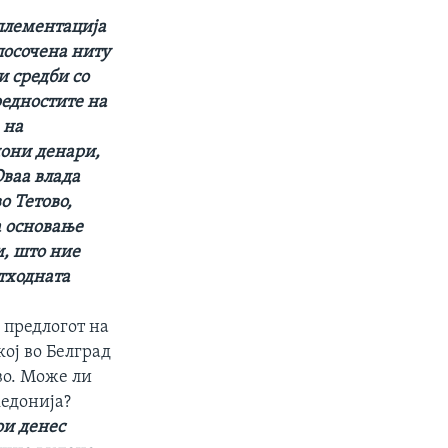
плементација
посочена ниту
и средби со
редностите на
 на
иони денари,
ваа влада
о Тетово,
а основање
и, што ние
етходната
 предлогот на
ој во Белград
во. Може ли
кедонија?
ои денес