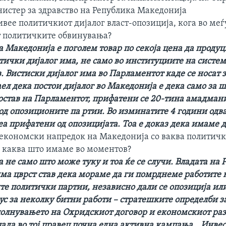
нистер за здравство на Република Македонија
ивее политичкиот дијалог власт-опозиција, кога во ме
 политичките обвинувања?
а Македонија е поголем товар по секоја цена да проду
тички дијалог има, не само во институциите на системо
. Вистиски дијалог има во Парламентот каде се носат 
ел дека постои дијалог во Македонија е дека само за 
состав на Парламентот, прифатени се 20-тина амадмани
д опозиционите па ртии. Во изминатите 4 години одва
 прифатени од опозицијата. Тоа е доказ дека имаме д
 економски напредок на Македонија со ваква политич
, каква што имаме во моментов?
 не само што може туку и тоа ќе се случи. Владата на 
ма цврст став дека мораме да ги помрднеме работите
те политички партии, независно дали се опозиција или
ус за неколку битни работи – стратешките определби з
полнувањето на Охридскиот договор и економскиот раз
ада во тој правец почна една активна кампања, „Инвес