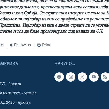
 светскта политика, па и за регионот. Иако го немам л
 финскиот дипломат, претпоставувам дека содржи изб
осово и кон Србија. Од стратешки интерес не само за 
роблемот на најдобар начин со прифаќање на решениет
Приштина. Најдобар начин е двете страни да се усогла
шение и тоа да биде промовирано под капата на ОН.
те
Follow us
Print
 АМЕРИКА
НАКУСО...
TV) - Архива
Д во минута - Архива
САД 2020 - Архива