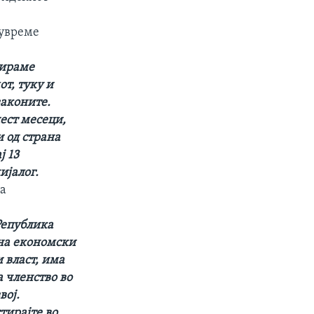
ѓувреме
цираме
т, туку и
законите.
шест месеци,
 од страна
ј 13
ијалог.
ка
Република
 на економски
 власт, има
а членство во
вој.
тирајте во