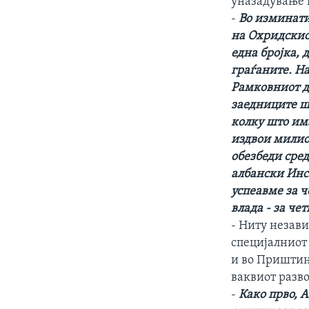
уназадување 
-
Во изминати
на Охридскио
една бројка, 
граѓаните. Н
Рамковниот д
заедниците шт
колку што им
издвои милион
обезбеди сре
албански Инст
успеавме за ч
влада - за че
- Ниту незави
специјалниот
и во Приштина
ваквиот разв
-
Како прво, 