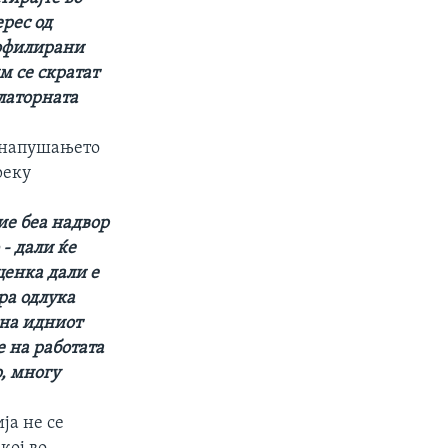
рес од
рофилирани
м се скратат
латорната
а напушањето
реку
тие беа надвор
- дали ќе
ценка дали е
ра одлука
 на идниот
 на работата
, многу
ја не се