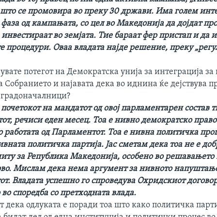
 што се промовира во преку 30 држави. Има голем инте
 фаза од кампањата, со цел во Македонија да дојдат п
инвестираат во земјата. Тие бараат фер пристап и да и
е процедури. Оваа владата најде решение, преку „регу
нувате потегот на Демократска унија за интеграција з
а Собранието и најавата дека во иднина ќе дејствува п
 градоначалници?
а почетокот на мандатот од овој парламентарен состав 
от, речиси еден месец. Тоа е нивно демократско право 
о работата од Парламентот. Тоа е нивна политичка про
ивната политичка партија. Јас сметам дека тоа не е доб
 ниту за Република Македонија, особено во решавањето
сово. Мислам дека нема аргумент за нивното напуштање
от. Владата успешно го спроведува Охридскиот договор
во споредба со претходната влада.
т дека одлуката е поради тоа што како политичка парти