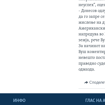
ИНТЕРВЈУА
неуспех“, оце
- Донесов одл
да го запре с
мислење на др
Американскиот
напредува во
земја, рече Б
За начинот н
Буш коментир
невешто поста
праведно суде
одмазда.
Споделе
ИНФО
ГЛАС НА