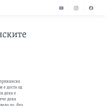
нските
американска
 е доста од
ли дека е
лече дека
вело до „брз