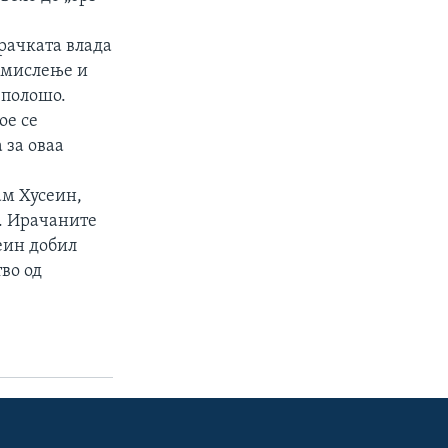
ирачката влада
е мислење и
 полошо.
ое се
 за оваа
ам Хусеин,
е. Ирачаните
еин добил
во од