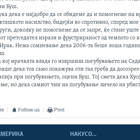
ни Буш.
ука дека е најдобро да се обидеме да и помогнеме на 
екташкото насилство, бидејќи во спротивно, според мо
уги, доколку не помогнеме да се запре, ќе стане уште
 претседател изрази и фрустрираност од темпото со к
 Ирак. Нема сомневање дека 2006-та беше лоша година
уш.
а кој ирачката влада го извршила погубувањето на Сад
аше дека тоа само покажува оти таа треба да досозре
пија при погубувањето, оцени Буш. Тој смета дека Хус
ње, но дека самиот чин на погубување личело на убист
те
Follow us
Print
 АМЕРИКА
НАКУСО...