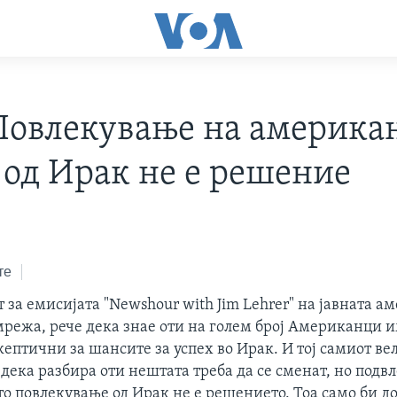
Повлекување на америка
 од Ирак не е решение
те
 за емисијата "Newshour with Jim Lehrer" на јавната 
режа, рече дека знае оти на голем број Американци им
скептични за шансите за успех во Ирак. И тој самиот ве
дека разбира оти нештата треба да се сменат, но подв
 повлекување од Ирак не е решението. Тоа само би до