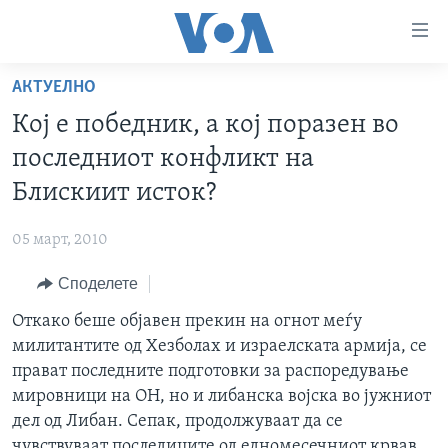
Линкови
за
пристапност
АКТУЕЛНО
ДОМА
Премини
Кој е победник, а кој поразен во
на
РУБРИКИ
последниот конфликт на
главната
ФОТОГАЛЕРИИ
САД
содржина
Блискиит исток?
Премини
ДОКУМЕНТАРЦИ
МАКЕДОНИЈА
до
05 март, 2010
АРХИВИРАНА ПРОГРАМА
СВЕТ
страната
Споделете
ЗА НАС
за
ЕКОНОМИЈА
NEWSFLASH - АРХИВА
навигација
Откако беше објавен прекин на огнот меѓу
ПОЛИТИКА
ВЕСТИ ОД САД ВО МИНУТА - АРХИВА
Пребарувај
Learning English
милитантите од Хезболах и израелската армија, се
ЗДРАВЈЕ
ИЗБОРИ ВО САД 2020 - АРХИВА
прават последните подготовки за распоредување
НАКУСО...
мировници на ОН, но и либанска војска во јужниот
НАУКА
дел од Либан. Сепак, продолжуваат да се
УМЕТНОСТ И ЗАБАВА
чувствуваат последиците од едномесечниот крвав