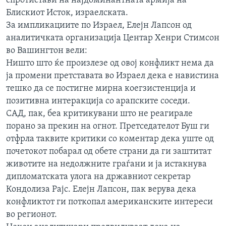
спротистави на најдоминантната армија на
Блискиот Исток, израелската.
За импликациите по Израел, Елејн Лапсон од
аналитичката организација Центар Хенри Стимсон
во Вашингтон вели:
Ништо што ќе произлезе од овој конфликт нема да
ја промени претставата во Израел дека е навистина
тешко да се постигне мирна коегзистенција и
позитивна интеракција со арапските соседи.
САД, пак, беа критикувани што не реагирале
порано за прекин на огнот. Претседателот Буш ги
отфрла таквите критики со коментар дека уште од
почетокот побарал од обете страни да ги заштитат
животите на недолжните граѓани и ја истакнува
дипломатската улога на државниот секретар
Кондолиза Рајс. Елејн Лапсон, пак верува дека
конфликтот ги поткопал американските интереси
во регионот.