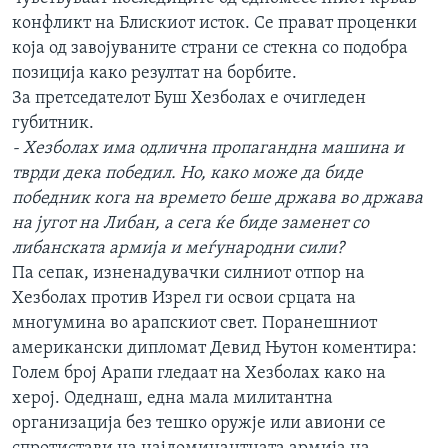
ИНТЕРВЈУА
конфликт на Блискиот исток. Се прават проценки
Јазици
која од завојуваните страни се стекна со подобра
позиција како резултат на борбите.
За претседателот Буш Хезболах е очигледен
губитник.
- Хезболах има одлична пропагандна машина и
тврди дека победил. Но, како може да биде
победник кога на времето беше држава во држава
на југот на Либан, а сега ќе биде заменет со
либанската армија и меѓународни сили?
Па сепак, изненадувачки силниот отпор на
Хезболах против Изрел ги освои срцата на
многумина во арапскиот свет. Поранешниот
американски дипломат Девид Њутон коментира:
Голем број Арапи гледаат на Хезболах како на
херој. Одеднаш, една мала милитантна
организација без тешко оружје или авиони се