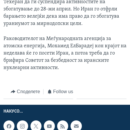
Техеран да ги суспендира активностите на
збогатување до 28-ми април. Но Иран го отфрли
барањето велејќи дека има право да го збогатува
ураниумот за мирнодопски цели.
Раководителот на Меѓународната агенција за
атомска енергија, Мохамед ЕлБарадеј кон крајот на
неделава ќе го посети Иран, а потоа треба да го
брифира Советот за безбедност за иранските
нуклеарни активности.
Споделете
Follow us
НАКУСО...