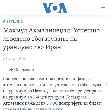
Линкови
за
пристапност
АКТУЕЛНО
ДОМА
Премини
Махмуд Ахмадинеџад: Успешно
на
РУБРИКИ
изведено збогатување на
главната
ФОТОГАЛЕРИИ
САД
содржина
ураниумот во Иран
Премини
ДОКУМЕНТАРЦИ
МАКЕДОНИЈА
до
05 март, 2010
АРХИВИРАНА ПРОГРАМА
СВЕТ
страната
Споделете
ЗА НАС
за
ЕКОНОМИЈА
NEWSFLASH - АРХИВА
навигација
Според раководителот на организацијата за
ПОЛИТИКА
ВЕСТИ ОД САД ВО МИНУТА - АРХИВА
Пребарувај
Learning English
атомска енергија, пилот-централата за збогатување
ЗДРАВЈЕ
ИЗБОРИ ВО САД 2020 - АРХИВА
на ураниум во Натанц започнала со процесирање
НАКУСО...
на ураниум во 164 центрифуги. Голамреза
НАУКА
Агхазадех кажа дека 3.000 центрифуги ќе бидат
УМЕТНОСТ И ЗАБАВА
оперативни до следниот март.