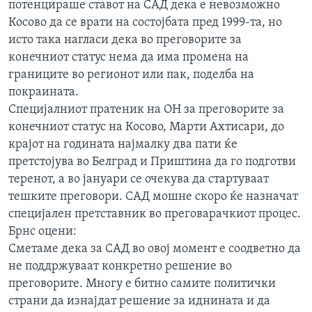
потенцираше ставот на САД дека e невозможно
ИНТЕРВЈУА
Косово да се врати на состојбата пред 1999-та, но
Јазици
исто така нагласи дека во преговорите за
конечниот статус нема да има промена на
границите во регионот или пак, поделба на
покраината.
Специјалниот пратеник на ОН за преговорите за
конечниот статус на Косово, Марти Ахтисари, до
крајот на годината најмалку два пати ќе
претстојува во Белград и Приштина да го подготви
теренот, а во јануари се очекува да стартуваат
тешките преговори. САД мошне скоро ќе назначат
специјален претставник во преговарачкиот процес.
Брнс оцени:
Сметаме дека за САД во овој момент е соодветно да
не поддржуваат конкретно решение во
преговорите. Многу е битно самите политички
страни да изнајдат решение за иднината и да