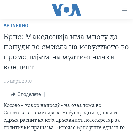
Линкови
за
пристапност
АКТУЕЛНО
ДОМА
Премини
Брнс: Македонија има многу да
на
РУБРИКИ
понуди во смисла на искуството во
главната
ФОТОГАЛЕРИИ
САД
содржина
промоцијата на мултиетнички
Премини
ДОКУМЕНТАРЦИ
МАКЕДОНИЈА
концепт
до
АРХИВИРАНА ПРОГРАМА
СВЕТ
страната
05 март, 2010
ЗА НАС
за
ЕКОНОМИЈА
NEWSFLASH - АРХИВА
навигација
Споделете
ПОЛИТИКА
ВЕСТИ ОД САД ВО МИНУТА - АРХИВА
Пребарувај
Learning English
Косово – чекор напред? - на оваа тема во
ЗДРАВЈЕ
ИЗБОРИ ВО САД 2020 - АРХИВА
Сенатската комисија за меѓународни односи се
НАКУСО...
НАУКА
одржа распит на која државниот потсекретар за
политички прашања Николас Брнс уште еднаш го
УМЕТНОСТ И ЗАБАВА