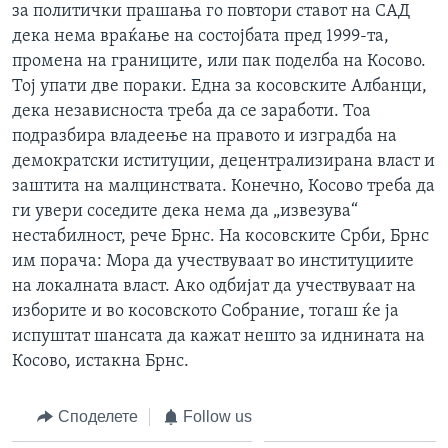
за политички прашања го повтори ставот на САД
дека нема враќање на состојбата пред 1999-та,
промена на границите, или пак поделба на Косово.
Тој упати две пораки. Една за косовските Албанци,
дека независноста треба да се заработи. Тоа
подразбира владеење на правото и изградба на
демократски иституции, децентрализирана власт и
заштита на малцинствата. Конечно, Косово треба да
ги увери соседите дека нема да „извезува“
нестабилност, рече Брнс. На косовските Срби, Брнс
им порача: Мора да учествуваат во институциите
на локалната власт. Ако одбијат да учествуваат на
изборите и во косовското Собрание, тогаш ќе ја
испуштат шансата да кажат нешто за иднината на
Косово, истакна Брнс.
Споделете
Follow us