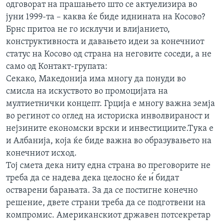
одговорат на прашањето што се актуелизира во
јуни 1999-та – каква ќе биде иднината на Косово?
Брнс притоа не го исклучи и влијанието,
конструктивноста и давањето идеи за конечниот
статус на Косово од страна на неговите соседи, а не
само од Контакт-групата:
Секако, Македонија има многу да понуди во
смисла на искуството во промоцијата на
мултиетнички концепт. Грција е многу важна земја
во регинот со оглед на историска инволвираност и
нејзините економски врски и инвестициите.Тука е
и Албанија, која ќе биде важна во образувањето на
конечниот исход.
Тој смета дека ниту една страна во преговорите не
треба да се надева дека целосно ќе и́ бидат
остварени барањата. За да се постигне конечно
решение, двете страни треба да се подготвени на
компромис. Американскиот државен потсекретар