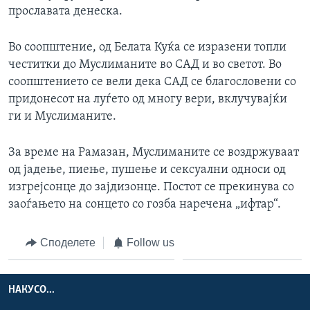
прославата денеска.
ИНТЕРВЈУА
Јазици
Во соопштение, од Белата Куќа се изразени топли
честитки до Муслиманите во САД и во светот. Во
соопштението се вели дека САД се благословени со
придонесот на луѓето од многу вери, вклучувајќи
ги и Муслиманите.
За време на Рамазан, Муслиманите се воздржуваат
од јадење, пиење, пушење и сексуални односи од
изгрејсонце до зајдизонце. Постот се прекинува со
заоѓањето на сонцето со гозба наречена „ифтар“.
Споделете
Follow us
НАКУСО...