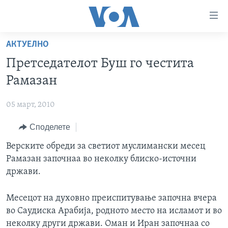
Линкови
за
пристапност
АКТУЕЛНО
ДОМА
Премини
Претседателот Буш го честита
на
РУБРИКИ
Рамазан
главната
ФОТОГАЛЕРИИ
САД
содржина
05 март, 2010
Премини
ДОКУМЕНТАРЦИ
МАКЕДОНИЈА
до
Споделете
АРХИВИРАНА ПРОГРАМА
СВЕТ
страната
ЗА НАС
Верските обреди за светиот муслимански месец
за
ЕКОНОМИЈА
NEWSFLASH - АРХИВА
Рамазан започнаа во неколку блиско-источни
навигација
ПОЛИТИКА
ВЕСТИ ОД САД ВО МИНУТА - АРХИВА
држави.
Пребарувај
Learning English
ЗДРАВЈЕ
ИЗБОРИ ВО САД 2020 - АРХИВА
Месецот на духовно преиспитување започна вчера
НАКУСО...
НАУКА
во Саудиска Арабија, родното место на исламот и во
УМЕТНОСТ И ЗАБАВА
неколку други држави. Оман и Иран започнаа со