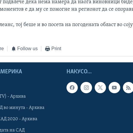
т подвлече дека нема намера да наоѓа виновници биде
моментов е да му се помогне на регионот да се опорав
еанс, тој беше и во посета на погодената област во со
те
Follow us
Print
 АМЕРИКА
НАКУСО...
TV) - Архива
Д во минута - Архива
САД 2020 - Архива
дата на САД