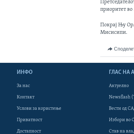
Претседатело
приоритет во 
Покрај Њу Орл
Мисисипи.
Споделе
ИНФО
ГЛАС НА
За нас
Актуелно
Контакт
Newsflash (
Learning English
Услови за користење
Вести од СА
Приватност
Избори во 
НАКУСО...
Достапност
Став на вла