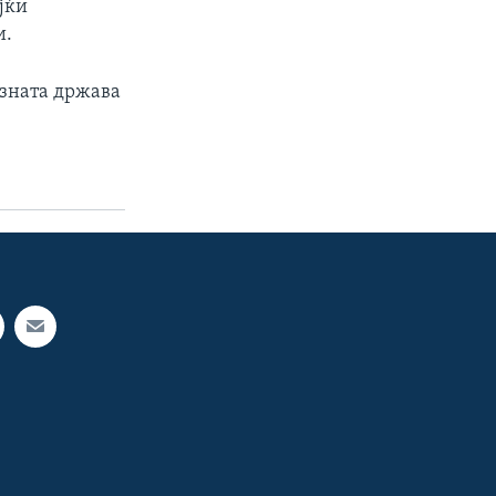
јќи
и.
јузната држава