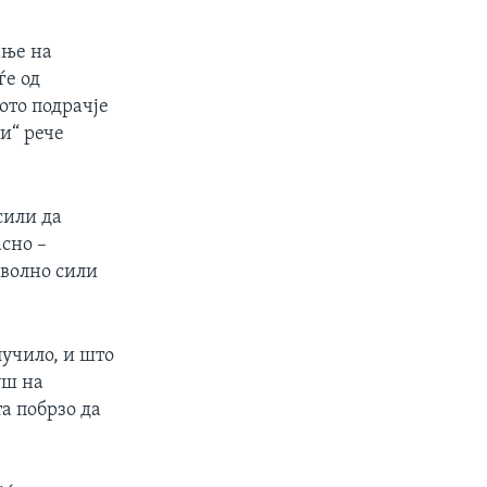
ање на
ѓе од
ото подрачје
ти“ рече
сили да
асно –
оволно сили
учило, и што
уш на
а побрзо да