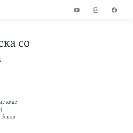
ска со
а
нс каде
ј
 бавна