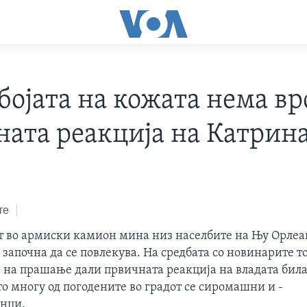
бојата на кожата нема вр
ната реакција на Катрин
те
т во армиски камион мина низ населбите на Њу Орлеа
 започна да се повлекува. На средбата со новинарите то
на прашање дали првичната реакција на владата била
о многу од погодените во градот се сиромашни и -
нци.