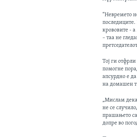
ИНТЕРВЈУА
“Невремето не
последиците. 
крововите - а
– таа не глед
претседатело
Тој ги отфрл
помогне порад
апсурдно е д
на домашен т
„Мислам дека
не се случило
прашањето са
допре во пого