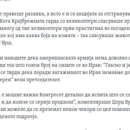
 правеше разлика, а исто е и со акцијата за отстранув
Кога Крајбрежната гарда со хеликоптери спасуваше лу
 многу од тие хеликоптери први пристигнаа во погоден
аше кој има каква боја на кожата – таа спасуваше живо
т Буш.
и и наводите дека американската армија нема доволно 
и тоа што голем број на силите се во Ирак: “Гласно и ј
а се тврди дека поради ангажманот во Ирак немавме д
ерен“ вели претседателот.
 е мошне важно Конгресот детално да испита што се сл
, и да излезе со серија предлози“, коментираше Џорџ Б
ли можело да се преземат некои чекори со цел помошт
деното подрачје.