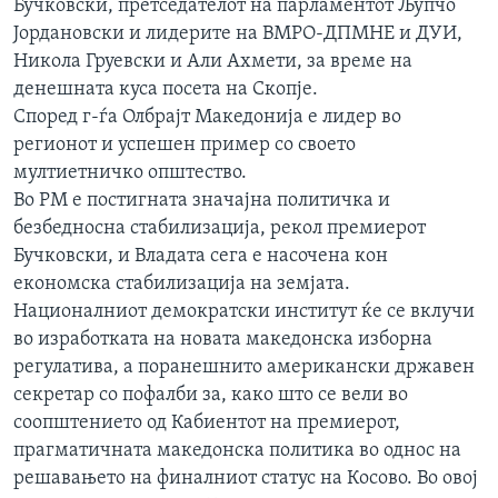
Бучковски, претседателот на парламентот Љупчо
ИНТЕРВЈУА
Јордановски и лидерите на ВМРО-ДПМНЕ и ДУИ,
Јазици
Никола Груевски и Али Ахмети, за време на
денешната куса посета на Скопје.
Според г-ѓа Олбрајт Македонија е лидер во
регионот и успешен пример со своето
мултиетничко општество.
Во РМ е постигната значајна политичка и
безбедносна стабилизација, рекол премиерот
Бучковски, и Владата сега е насочена кон
економска стабилизација на земјата.
Националниот демократски институт ќе се вклучи
во изработката на новата македонска изборна
регулатива, а поранешнито американски државен
секретар со пофалби за, како што се вели во
соопштението од Кабиентот на премиерот,
прагматичната македонска политика во однос на
решавањето на финалниот статус на Косово. Во овој