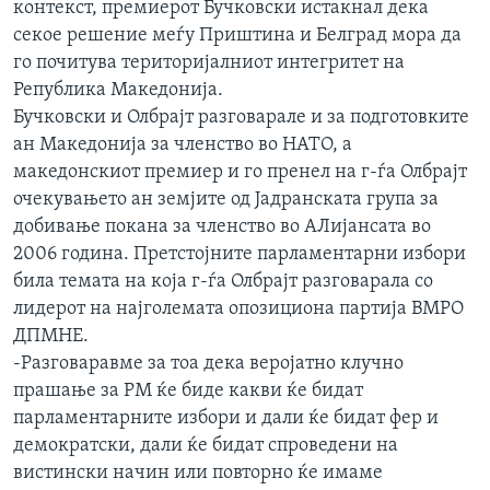
контекст, премиерот Бучковски истакнал дека
секое решение меѓу Приштина и Белград мора да
го почитува територијалниот интегритет на
Република Македонија.
Бучковски и Олбрајт разговарале и за подготовките
ан Македонија за членство во НАТО, а
македонскиот премиер и го пренел на г-ѓа Олбрајт
очекувањето ан земјите од Јадранската група за
добивање покана за членство во АЛијансата во
2006 година. Претстојните парламентарни избори
била темата на која г-ѓа Олбрајт разговарала со
лидерот на најголемата опозициона партија ВМРО
ДПМНЕ.
-Разговаравме за тоа дека веројатно клучно
прашање за РМ ќе биде какви ќе бидат
парламентарните избори и дали ќе бидат фер и
демократски, дали ќе бидат спроведени на
вистински начин или повторно ќе имаме