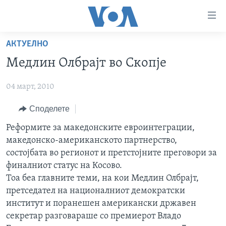
Линкови
за
пристапност
АКТУЕЛНО
ДОМА
Премини
Медлин Олбрајт во Скопје
на
РУБРИКИ
главната
04 март, 2010
ФОТОГАЛЕРИИ
САД
содржина
Премини
ДОКУМЕНТАРЦИ
Споделете
МАКЕДОНИЈА
до
АРХИВИРАНА ПРОГРАМА
СВЕТ
Реформите за македонските евроинтеграции,
страната
македонско-американското партнерство,
ЗА НАС
за
ЕКОНОМИЈА
NEWSFLASH - АРХИВА
состојбата во регионот и претстојните преговори за
навигација
ПОЛИТИКА
ВЕСТИ ОД САД ВО МИНУТА - АРХИВА
финалниот статус на Косово.
Пребарувај
Learning English
Тоа беа главните теми, на кои Медлин Олбрајт,
ЗДРАВЈЕ
ИЗБОРИ ВО САД 2020 - АРХИВА
претседател на националниот демократски
НАКУСО...
НАУКА
институт и поранешен американски државен
секретар разговараше со премиерот Владо
УМЕТНОСТ И ЗАБАВА