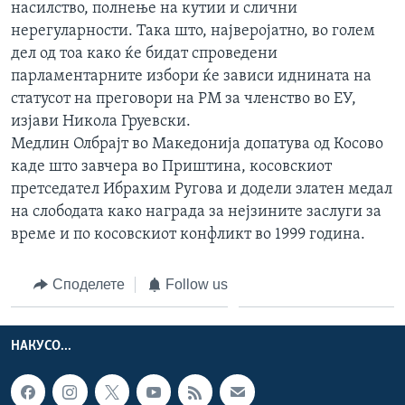
насилство, полнење на кутии и слични
нерегуларности. Така што, најверојатно, во голем
дел од тоа како ќе бидат спроведени
парламентарните избори ќе зависи иднината на
статусот на преговори на РМ за членство во ЕУ,
изјави Никола Груевски.
Медлин Олбрајт во Македонија допатува од Косово
каде што завчера во Приштина, косовскиот
претседател Ибрахим Ругова и додели златен медал
на слободата како награда за нејзините заслуги за
време и по косовскиот конфликт во 1999 година.
Споделете
Follow us
НАКУСО...