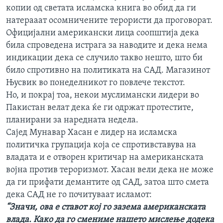
копии од светата исламска книга во обид да ги
ИНТЕРВЈУА
Јазици
натерааат осомничените терористи да проговорат.
Официјални американски лица соопштија дека
била спроведена истрага за наводите и дека нема
индикации дека се случило такво нешто, што би
било спротивно на политиката на САД. Магазинот
Њусвик во понеделникот го повлече текстот.
Но, и покрај тоа, некои муслимански лидери во
Пакистан велат дека ќе ги одржат протестите,
планирани за наредната недела.
Сајед Мунавар Хасан е лидер на исламска
политичка групација која се спротивставува на
владата и е отворен критичар на американската
војна против тероризмот. Хасан вели дека не може
да ги прифати демантите од САД, затоа што смета
дека САД не го почитуваат исламот:
“Значи, ова е ставот кој го зазема американската
влада. Како да го смениме нашето мислење додека