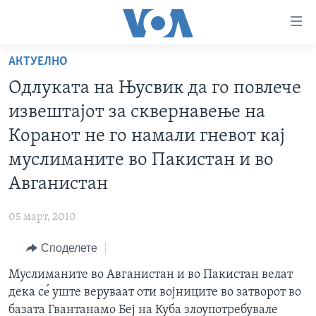
Линкови
за
пристапност
АКТУЕЛНО
ДОМА
Премини
Одлуката на Њусвик да го повлече
на
РУБРИКИ
извештајот за сквернавење на
главната
ФОТОГАЛЕРИИ
САД
содржина
Коранот не го намали гневот кај
Премини
ДОКУМЕНТАРЦИ
МАКЕДОНИЈА
муслиманите во Пакистан и во
до
АРХИВИРАНА ПРОГРАМА
СВЕТ
Авганистан
страната
ЗА НАС
за
ЕКОНОМИЈА
NEWSFLASH - АРХИВА
05 март, 2010
навигација
ПОЛИТИКА
ВЕСТИ ОД САД ВО МИНУТА - АРХИВА
Пребарувај
Learning English
Споделете
ЗДРАВЈЕ
ИЗБОРИ ВО САД 2020 - АРХИВА
Муслиманите во Авганистан и во Пакистан велат
НАКУСО...
НАУКА
дека се́ уште веруваат оти војниците во затворот во
УМЕТНОСТ И ЗАБАВА
базата Гвантанамо Беј на Куба злоупотребувале