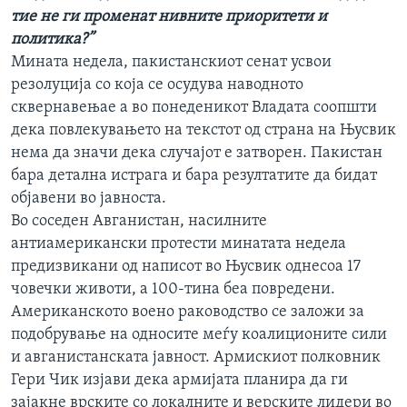
тие не ги променат нивните приоритети и
политика?”
Мината недела, пакистанскиот сенат усвои
резолуција со која се осудува наводното
сквернавењае а во понеденикот Владата соопшти
дека повлекувањето на текстот од страна на Њусвик
нема да значи дека случајот е затворен. Пакистан
бара детална истрага и бара резултатите да бидат
објавени во јавноста.
Во соседен Авганистан, насилните
антиамерикански протести минатата недела
предизвикани од написот во Њусвик однесоа 17
човечки животи, а 100-тина беа повредени.
Американското воено раководство се заложи за
подобрување на односите меѓу коалиционите сили
и авганистанската јавност. Армискиот полковник
Гери Чик изјави дека армијата планира да ги
зајакне врските со локалните и верските лидери во