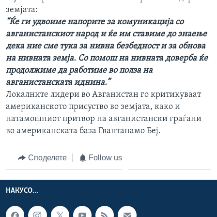
земјата:
“Ќе ги удвоиме напорите за комуникација со
авганистанскиот народ и ќе им ставиме до знаење
дека ние сме тука за нивна безбедност и за обнова
на нивната земја. Со помош на нивната доверба ќе
продолжиме да работиме во полза на
авганистанската иднина.”
Локалните лидери во Авганистан го критикуваат
американското присуство во земјата, како и
натамошниот притвор на авганистански граѓани
во американската база Гвантанамо Беј.
Споделете
Follow us
НАКУСО...