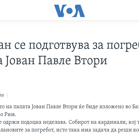
н се подготвува за погре
а Јован Павле Втори
те
то на папата Јован Павле Втори ќе биде изложено во Б
во Рим.
е одржи подоцна неделава. Собирот на кардинали, кој 
ановите за погребот, исто така има задача да реши ко