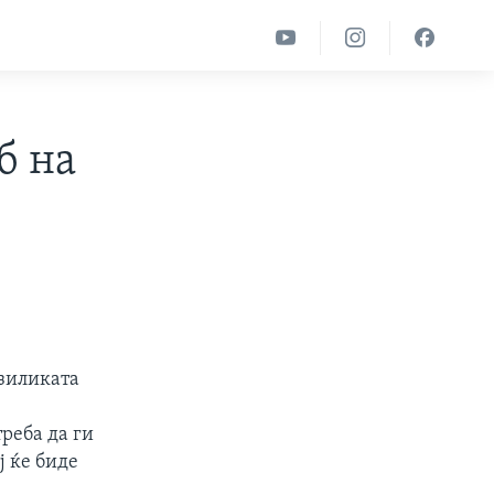
б на
азиликата
треба да ги
ј ќе биде