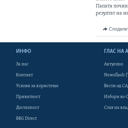
ИНТЕРВЈУА
Папата почина
резултат на и
Споделе
ИНФО
ГЛАС НА
За нас
Актуелно
Контакт
Newsflash (
Услови за користење
Вести од СА
Приватност
Избори во 
Достапност
Став на вла
Learning English
BBG Direct
НАКУСО...