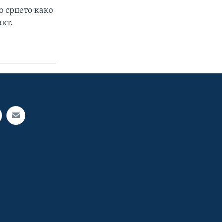
о срцето како
акт.