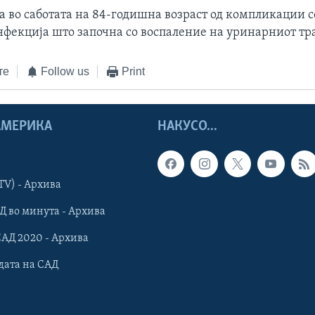
 во саботата на 84-годишна возраст од компликации с
нфекција што започна со воспаление на уринарниот тр
те
Follow us
Print
 АМЕРИКА
НАКУСО...
TV) - Архива
Д во минута - Архива
САД 2020 - Архива
дата на САД