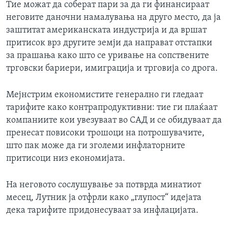
Тие можат да соберат пари за да ги финансираат
неговите даночни намалувања на друго место, да ја
заштитат американската индустрија и да вршат
притисок врз другите земји да направат отстапки
за прашања како што се уривање на сопствените
трговски бариери, имиграција и трговија со дрога.
Мејнстрим економистите генерално ги гледаат
тарифите како контрапродуктивни: тие ги плаќаат
компаниите кои увезуваат во САД и се обидуваат да
пренесат повисоки трошоци на потрошувачите,
што пак може да ги зголеми инфлаторните
притисоци низ економијата.
На неговото сослушување за потврда минатиот
месец, Лутник ја отфрли како „глупост“ идејата
дека тарифите придонесуваат за инфлацијата.