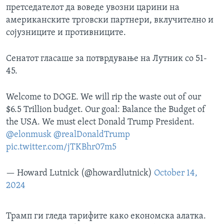
претседателот да воведе увозни царини на
американските трговски партнери, вклучително и
сојузниците и противниците.
Сенатот гласаше за потврдување на Лутник со 51-
45.
Welcome to DOGE. We will rip the waste out of our
$6.5 Trillion budget. Our goal: Balance the Budget of
the USA. We must elect Donald Trump President.
@elonmusk
@realDonaldTrump
pic.twitter.com/jTKBhr07m5
— Howard Lutnick (@howardlutnick)
October 14,
2024
Трамп ги гледа тарифите како економска алатка.