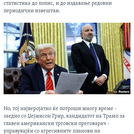
статистика до попис, и до издавање редовни
периодични извештаи.
Но, тој најверојатно ќе потроши многу време -
заедно со Џејмисон Грир, кандидатот на Трамп за
главен американски трговски преговарач -
управувајќи со агресивните планови на