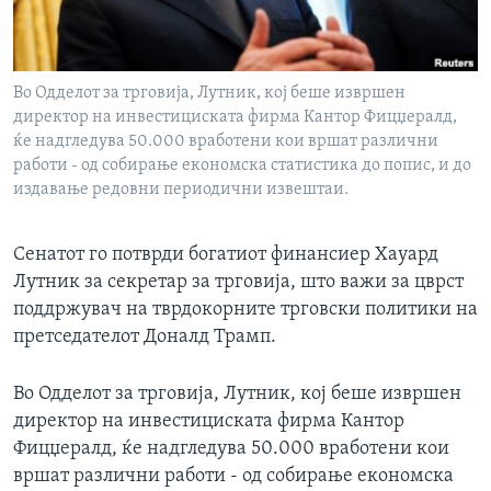
ИНТЕРВЈУА
Јазици
Во Одделот за трговија, Лутник, кој беше извршен
директор на инвестициската фирма Кантор Фицџералд,
ќе надгледува 50.000 вработени кои вршат различни
работи - од собирање економска статистика до попис, и до
издавање редовни периодични извештаи.
Сенатот го потврди богатиот финансиер Хауард
Лутник за секретар за трговија, што важи за цврст
поддржувач на тврдокорните трговски политики на
претседателот Доналд Трамп.
Во Одделот за трговија, Лутник, кој беше извршен
директор на инвестициската фирма Кантор
Фицџералд, ќе надгледува 50.000 вработени кои
вршат различни работи - од собирање економска